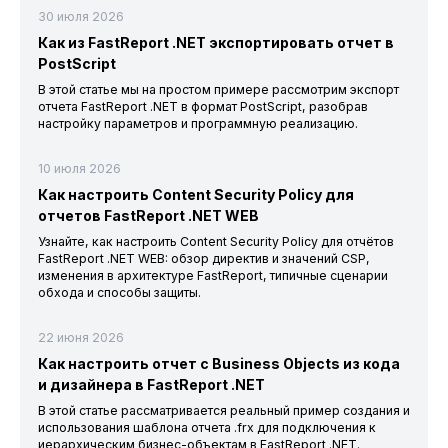
30 июля 2026
Как из FastReport .NET экспортировать отчет в
PostScript
В этой статье мы на простом примере рассмотрим экспорт
отчета FastReport .NET в формат PostScript, разобрав
настройку параметров и программную реализацию.
10 июля 2026
Как настроить Content Security Policy для
отчетов FastReport .NET WEB
Узнайте, как настроить Content Security Policy для отчётов
FastReport .NET WEB: обзор директив и значений CSP,
изменения в архитектуре FastReport, типичные сценарии
обхода и способы защиты.
22 июня 2026
Как настроить отчет с Business Objects из кода
и дизайнера в FastReport .NET
В этой статье рассматривается реальный пример создания и
использования шаблона отчета .frx для подключения к
иерархическим бизнес-объектам в FastReport .NET.