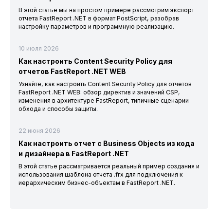
В этой статье мы на простом примере рассмотрим экспорт
отчета FastReport .NET в формат PostScript, разобрав
настройку параметров и программную реализацию.
10 июля 2026
Как настроить Content Security Policy для
отчетов FastReport .NET WEB
Узнайте, как настроить Content Security Policy для отчётов
FastReport .NET WEB: обзор директив и значений CSP,
изменения в архитектуре FastReport, типичные сценарии
обхода и способы защиты.
22 июня 2026
Как настроить отчет с Business Objects из кода
и дизайнера в FastReport .NET
В этой статье рассматривается реальный пример создания и
использования шаблона отчета .frx для подключения к
иерархическим бизнес-объектам в FastReport .NET.