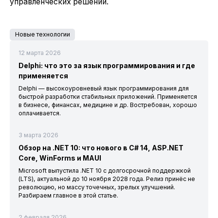
управленческих решений.
Новые технологии
12 марта 2026
Delphi: что это за язык программирования и где
применяется
Delphi — высокоуровневый язык программирования для
быстрой разработки стабильных приложений. Применяется
в бизнесе, финансах, медицине и др. Востребован, хорошо
оплачивается.
3 марта 2026
Обзор на .NET 10: что нового в C# 14, ASP.NET
Core, WinForms и MAUI
Microsoft выпустила .NET 10 с долгосрочной поддержкой
(LTS), актуальной до 10 ноября 2028 года. Релиз принёс не
революцию, но массу точечных, зрелых улучшений.
Разбираем главное в этой статье.
2 февраля 2026