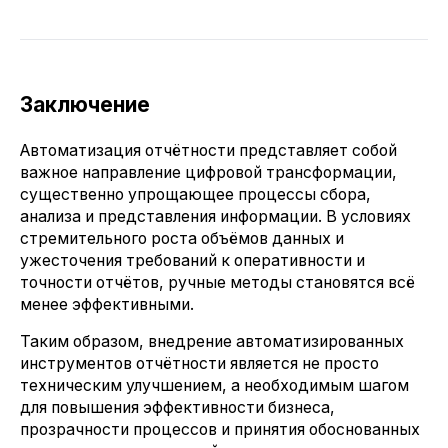
Заключение
Автоматизация отчётности представляет собой
важное направление цифровой трансформации,
существенно упрощающее процессы сбора,
анализа и представления информации. В условиях
стремительного роста объёмов данных и
ужесточения требований к оперативности и
точности отчётов, ручные методы становятся всё
менее эффективными.
Таким образом, внедрение автоматизированных
инструментов отчётности является не просто
техническим улучшением, а необходимым шагом
для повышения эффективности бизнеса,
прозрачности процессов и принятия обоснованных