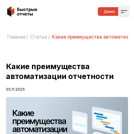
Быстрые отчеты
Демо
Open
Главная
/
Статьи
/
Какие преимущества автоматизац
Какие преимущества
автоматизации отчетности
05.11.2025