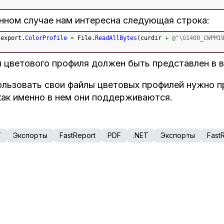
нном случае нам интересна следующая строка:
export.
ColorProfile
=
 File.
ReadAllBytes
(
curdir 
+
@"\G1400_CWPM1
 цветового профиля должен быть представлен в в
льзовать свои файлы цветовых профилей нужно п
как именно в нем они поддерживаются.
T
Экспорты
FastReport
PDF
.NET
Экспорты
Fast