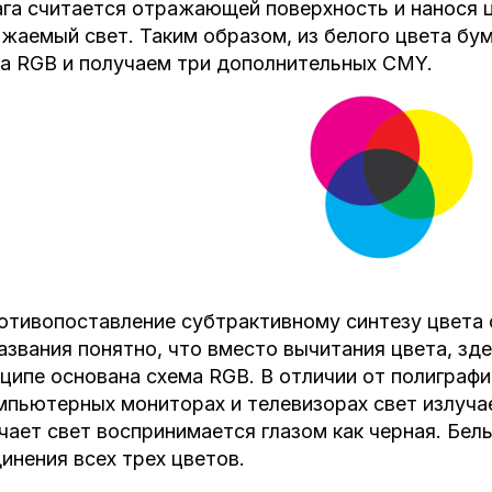
га считается отражающей поверхность и нанося ц
жаемый свет. Таким образом, из белого цвета бу
а RGB и получаем три дополнительных CMY.
отивопоставление субтрактивному синтезу цвета 
азвания понятно, что вместо вычитания цвета, зд
ципе основана схема RGB. В отличии от полиграфи
мпьютерных мониторах и телевизорах свет излуча
чает свет воспринимается глазом как черная. Бел
инения всех трех цветов.