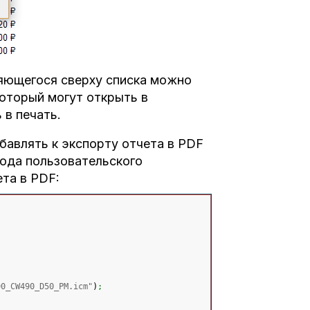
яющегося сверху списка можно
оторый могут открыть в
 в печать.
бавлять к экспорту отчета в PDF
кода пользовательского
та в PDF:
90_CW490_D50_PM.icm"
)
;