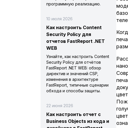
программную реализацию.
моде
базо
10 июля 2026
теле
Как настроить Content
Когд
Security Policy для
печа
отчетов FastReport .NET
разм
WEB
Узнайте, как настроить Content
Расс
Security Policy для отчётов
нано
FastReport .NET WEB: обзор
Совр
директив и значений CSP,
изменения в архитектуре
печа
FastReport, типичные сценарии
доку
обхода и способы защиты.
цвет
Пожа
22 июня 2026
голу
Как настроить отчет с
цвет
Business Objects из кода и
озна