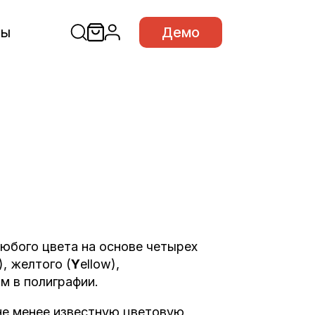
сы
Демо
любого цвета на основе четырех
), желтого (
Y
ellow),
м в полиграфии.
е менее известную цветовую