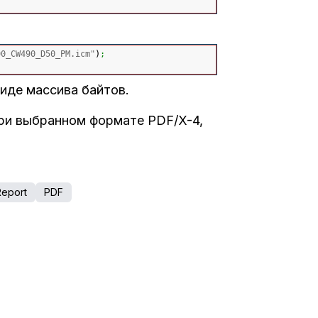
90_CW490_D50_PM.icm"
)
;
иде массива байтов.
ри выбранном формате PDF/X-4,
Report
PDF