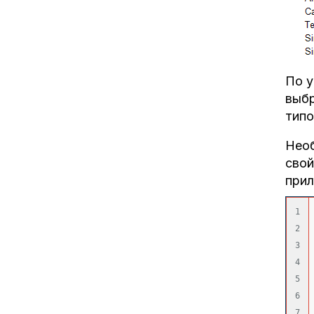
По у
выбр
типо
Необ
свой
прил
1

2

3

4

5

6
