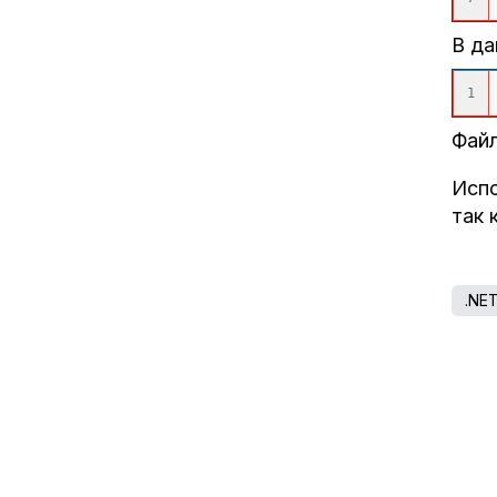
В да
Файл
Испо
так 
.NE