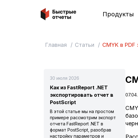
Быстрые отчеты
Продукты
Главная
/
Статьи
/
CMYK в PDF 
CM
30 июля 2026
Как из FastReport .NET
экспортировать отчет в
07.04
PostScript
CMYK
В этой статье мы на простом
базо
примере рассмотрим экспорт
черн
отчета FastReport .NET в
формат PostScript, разобрав
Расс
настройку параметров и