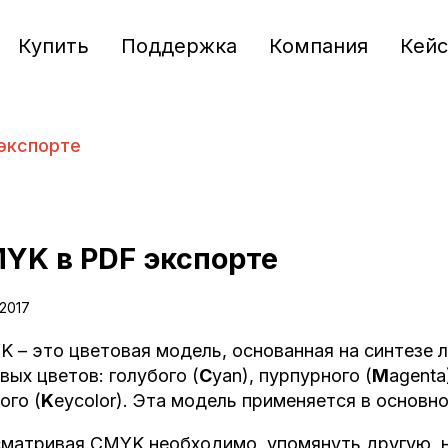
Купить
Поддержка
Компания
Кей
экспорте
YK в PDF экспорте
.2017
 – это цветовая модель, основанная на синтезе 
вых цветов: голубого (
C
yan), пурпурного (
M
agenta
ого (
K
eycolor). Эта модель применяется в основно
матривая CMYK необходимо упомянуть другую, н