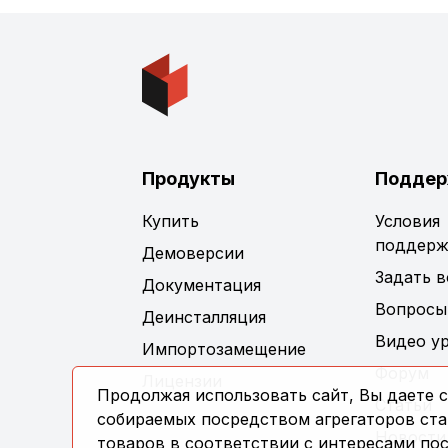
Продукты
Поддер
Купить
Условия
поддерж
Демоверсии
Задать 
Документация
Вопросы
Деинсталляция
Видео у
Импортозамещение
Форум
Лицензии
Продолжая использовать сайт, Вы даете с
Статьи
собираемых посредством агрегаторов стат
Новости
товаров в соответствии с интересами по