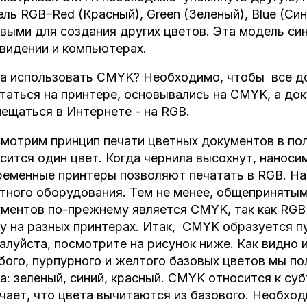
ль RGB–Red (Красный), Green (Зеленый), Blue (Син
выми для создания других цветов. Эта модель си
видении и компьютерах.
а использовать CMYK? Необходимо, чтобы все д
таться на принтере, основывались на CMYK, а до
ещаться в Интернете - на RGB.
мотрим принцип печати цветных документов в пол
сится один цвет. Когда чернила высохнут, наносим
еменные принтеры позволяют печатать в RGB. На
тного оборудования. Тем не менее, общеприняты
ментов по-прежнему является CMYK, так как RGB 
у на разных принтерах. Итак, CMYK образуется п
луйста, посмотрите на рисунок ниже. Как видно 
бого, пурпурного и желтого базовых цветов мы п
а: зеленый, синий, красный. CMYK относится к су
чает, что цвета вычитаются из базового. Необход