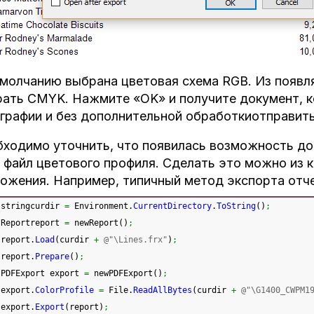
молчанию выбрана цветовая схема RGB. Из появл
ать CMYK. Нажмите «ОK» и получите документ, к
графии и без дополнительной обработкиотправить
ходимо уточнить, что появилась возможность до
 файл цветового профиля. Сделать это можно из 
ожения. Например, типичный метод экспорта отче
stringcurdir 
=
 Environment.
CurrentDirectory
.
ToString
(
)
;
Reportreport 
=
 newReport
(
)
;
report.
Load
(
curdir 
+
@"\Lines.frx"
)
;
report.
Prepare
(
)
;
PDFExport export 
=
 newPDFExport
(
)
;
export.
ColorProfile
=
 File.
ReadAllBytes
(
curdir 
+
@"\G1400_CWPM1
export.
Export
(
report
)
;