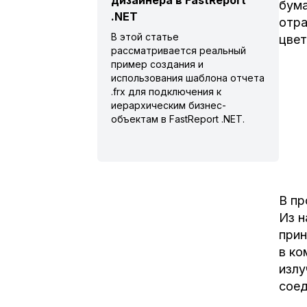
дизайнера в FastReport
бума
.NET
отра
В этой статье
цвет
рассматривается реальный
пример создания и
использования шаблона отчета
.frx для подключения к
иерархическим бизнес-
объектам в FastReport .NET.
В пр
Из н
прин
в ко
излу
соед