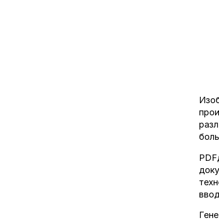
Изоб
прои
разл
боль
PDFд
доку
техн
ввод
Гене