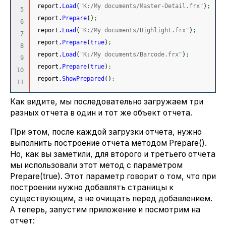
 report.
Load
(
"K:/My documents/Master-Detail.frx"
)
;
5

 report.
Prepare
(
)
;
6

 report.
Load
(
"K:/My documents/Highlight.frx"
)
;
7

 report.
Prepare
(
true
)
;
8

 report.
Load
(
"K:/My documents/Barcode.frx"
)
;
9

 report.
Prepare
(
true
)
;
10

 report.
ShowPrepared
(
)
;
Как видите, мы последовательно загружаем три
разных отчета в один и тот же объект отчета.
При этом, после каждой загрузки отчета, нужно
выполнить построение отчета методом Prepare().
Но, как вы заметили, для второго и третьего отчета
мы использовали этот метод с параметром
Prepare(true). Этот параметр говорит о том, что при
построении нужно добавлять страницы к
существующим, а не очищать перед добавлением.
А теперь, запустим приложение и посмотрим на
отчет: