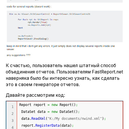
К счастью, пользователь нашел штатный способ
объединения отчетов. Пользователям FastReport.net
наверняка было бы интересно узнать, как сделать
это в своем генераторе отчетов.
Давайте рассмотрим код:
Report report 
=
new
 Report
(
)
;
1

 DataSet data 
=
new
 DataSet
(
)
;
2

 data.
ReadXml
(
"K:/My documents/nwind.xml"
)
;
3

 report.
RegisterData
(
data
)
;
4
