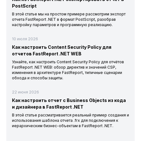
PostScript
В этой статье мы на простом примере рассмотрим экспорт
отчета FastReport .NET в формат PostScript, разобрав
настройку параметров и программную реализацию.
10 июля 2026
Как настроить Content Security Policy для
отчетов FastReport .NET WEB
Узнайте, как настроить Content Security Policy для отчётов
FastReport .NET WEB: обзор директив и значений CSP,
изменения в архитектуре FastReport, типичные сценарии
обхода и способы защиты.
22 июня 2026
Как настроить отчет с Business Objects из кода
и дизайнера в FastReport .NET
В этой статье рассматривается реальный пример создания и
использования шаблона отчета .frx для подключения к
иерархическим бизнес-объектам в FastReport .NET.