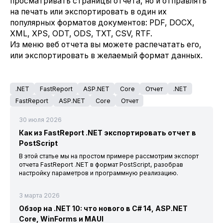
просматривать страницы отчета, но и отправлять
на печать или экспортировать в один их
популярных форматов документов: PDF, DOCX,
XML, XPS, ODT, ODS, TXT, CSV, RTF.
Из меню веб отчета вы можете распечатать его,
или экспортировать в желаемый формат данных.
.NET
FastReport
ASP.NET
Core
Отчет
.NET
FastReport
ASP.NET
Core
Отчет
30 июля 2026
Как из FastReport .NET экспортировать отчет в
PostScript
В этой статье мы на простом примере рассмотрим экспорт
отчета FastReport .NET в формат PostScript, разобрав
настройку параметров и программную реализацию.
3 марта 2026
Обзор на .NET 10: что нового в C# 14, ASP.NET
Core, WinForms и MAUI