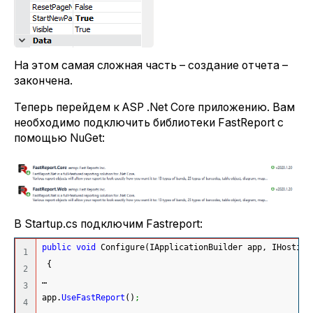
На этом самая сложная часть – создание отчета –
закончена.
Теперь перейдем к ASP .Net Core приложению. Вам
необходимо подключить библиотеки FastReport с
помощью NuGet:
В Startup.cs подключим Fastreport:
public
void
 Configure
(
IApplicationBuilder app, IHosting
1

{
2

…
3

app.
UseFastReport
(
)
;
4
