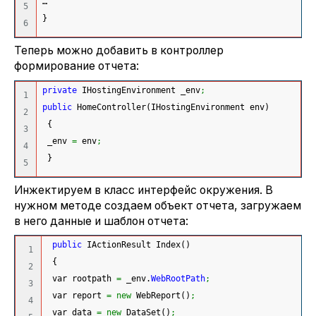
…
5

}
Теперь можно добавить в контроллер
формирование отчета:
private
 IHostingEnvironment _env
;
1

public
 HomeController
(
IHostingEnvironment env
)
2

{
3

 _env 
=
 env
;
4

}
Инжектируем в класс интерфейс окружения. В
нужном методе создаем объект отчета, загружаем
в него данные и шаблон отчета:
public
 IActionResult Index
(
)
1

{
2

 var rootpath 
=
 _env.
WebRootPath
;
3

 var report 
=
new
 WebReport
(
)
;
4

 var data 
=
new
 DataSet
(
)
;