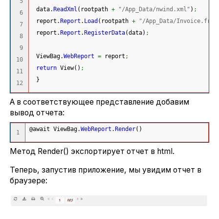
5

 data.
ReadXml
(
rootpath 
+
"/App_Data/nwind.xml"
)
;
6

 report.
Report
.
Load
(
rootpath 
+
"/App_Data/Invoice.frx"
7

 report.
Report
.
RegisterData
(
data
)
;
8

9

 ViewBag.
WebReport
=
 report
;
10

return
 View
(
)
;
11

}
А в соответствующее представление добавим
вывод отчета:
@await ViewBag.
WebReport
.
Render
(
)
Метод Render() экспортирует отчет в html.
Теперь, запустив приложение, мы увидим отчет в
браузере: