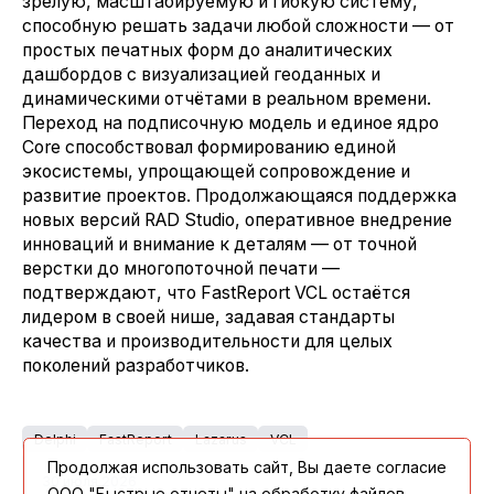
зрелую, масштабируемую и гибкую систему,
способную решать задачи любой сложности — от
простых печатных форм до аналитических
дашбордов с визуализацией геоданных и
динамическими отчётами в реальном времени.
Переход на подписочную модель и единое ядро
Core способствовал формированию единой
экосистемы, упрощающей сопровождение и
развитие проектов. Продолжающаяся поддержка
новых версий RAD Studio, оперативное внедрение
инноваций и внимание к деталям — от точной
верстки до многопоточной печати —
подтверждают, что FastReport VCL остаётся
лидером в своей нише, задавая стандарты
качества и производительности для целых
поколений разработчиков.
Delphi
FastReport
Lazarus
VCL
Продолжая использовать сайт, Вы даете согласие
30 июля 2026
ООО "Быстрые отчеты" на обработку файлов