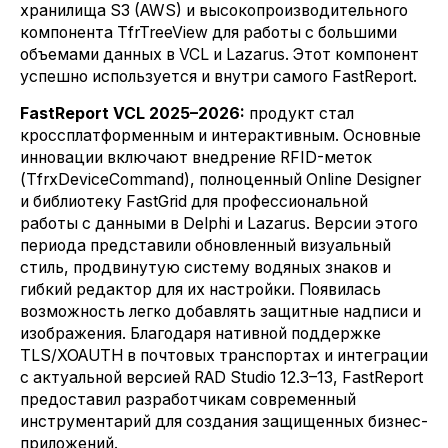
хранилища S3 (AWS) и высокопроизводительного
компонента TfrTreeView для работы с большими
объемами данных в VCL и Lazarus. Этот компонент
успешно используется и внутри самого FastReport.
FastReport VCL 2025–2026:
продукт стал
кроссплатформенным и интерактивным. Основные
инновации включают внедрение RFID-меток
(TfrxDeviceCommand), полноценный Online Designer
и библиотеку FastGrid для профессиональной
работы с данными в Delphi и Lazarus. Версии этого
периода представили обновленный визуальный
стиль, продвинутую систему водяных знаков и
гибкий редактор для их настройки. Появилась
возможность легко добавлять защитные надписи и
изображения. Благодаря нативной поддержке
TLS/XOAUTH в почтовых транспортах и интеграции
с актуальной версией RAD Studio 12.3–13, FastReport
предоставил разработчикам современный
инструментарий для создания защищенных бизнес-
приложений.