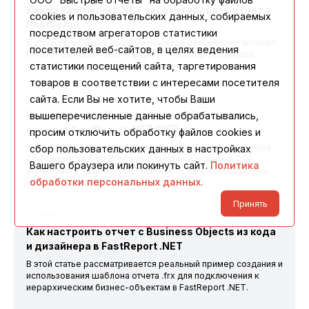
Как из FastReport .NET экспортировать отчет в
cookies и пользовательских данных, собираемых
PostScript
посредством агрегаторов статистики
В этой статье мы на простом примере рассмотрим экспорт
посетителей веб-сайтов, в целях ведения
отчета FastReport .NET в формат PostScript, разобрав
статистики посещений сайта, таргетирования
настройку параметров и программную реализацию.
товаров в соответствии с интересами посетителя
10 июля 2026
сайта. Если Вы не хотите, чтобы Ваши
Как настроить Content Security Policy для
вышеперечисленные данные обрабатывались,
отчетов FastReport .NET WEB
просим отключить обработку файлов cookies и
Узнайте, как настроить Content Security Policy для отчётов
сбор пользовательских данных в настройках
FastReport .NET WEB: обзор директив и значений CSP,
Вашего браузера или покинуть сайт.
Политика
изменения в архитектуре FastReport, типичные сценарии
обработки персональных данных.
обхода и способы защиты.
Принять
22 июня 2026
Как настроить отчет с Business Objects из кода
и дизайнера в FastReport .NET
В этой статье рассматривается реальный пример создания и
использования шаблона отчета .frx для подключения к
иерархическим бизнес-объектам в FastReport .NET.