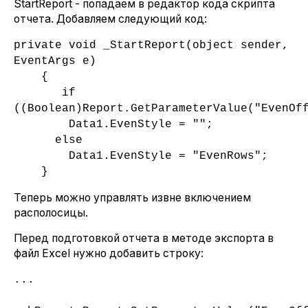
StartReport - попадаем в редактор кода скрипта
отчета. Добавляем следующий код:
private void _StartReport(object sender,
EventArgs e)
{
if
((Boolean)Report.GetParameterValue("EvenOf
Data1.EvenStyle = "";
else
Data1.EvenStyle = "EvenRows";
}
Теперь можно управлять извне включением
располосицы.
Перед подготовкой отчета в методе экспорта в
файл Excel нужно добавить строку:
...