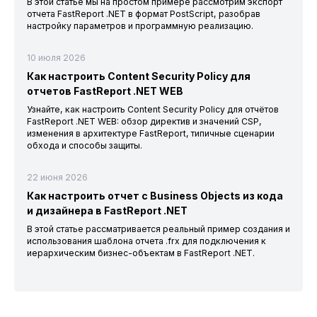
В этой статье мы на простом примере рассмотрим экспорт
отчета FastReport .NET в формат PostScript, разобрав
настройку параметров и программную реализацию.
10 июля 2026
Как настроить Content Security Policy для
отчетов FastReport .NET WEB
Узнайте, как настроить Content Security Policy для отчётов
FastReport .NET WEB: обзор директив и значений CSP,
изменения в архитектуре FastReport, типичные сценарии
обхода и способы защиты.
22 июня 2026
Как настроить отчет с Business Objects из кода
и дизайнера в FastReport .NET
В этой статье рассматривается реальный пример создания и
использования шаблона отчета .frx для подключения к
иерархическим бизнес-объектам в FastReport .NET.