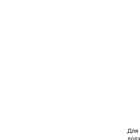
Для 
долж