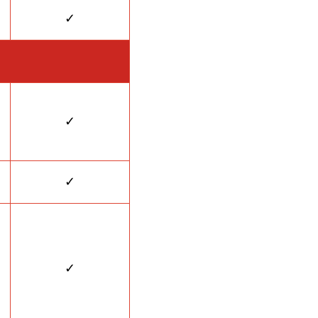
✓
✓
✓
✓