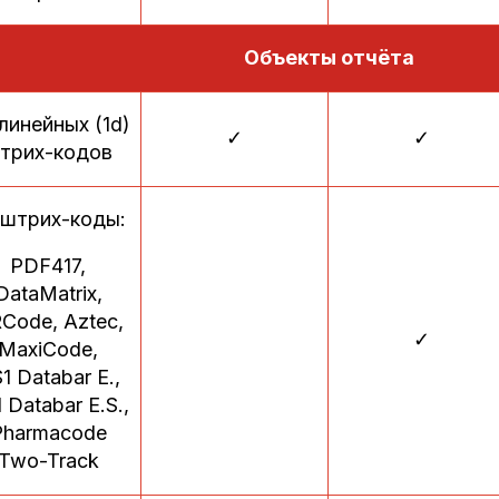
Объекты отчёта
линейных (1d)
✓
✓
трих-кодов
 штрих-коды:
PDF417,
DataMatrix,
Code, Aztec,
✓
MaxiCode,
1 Databar E.,
 Databar E.S.,
Pharmacode
Two-Track