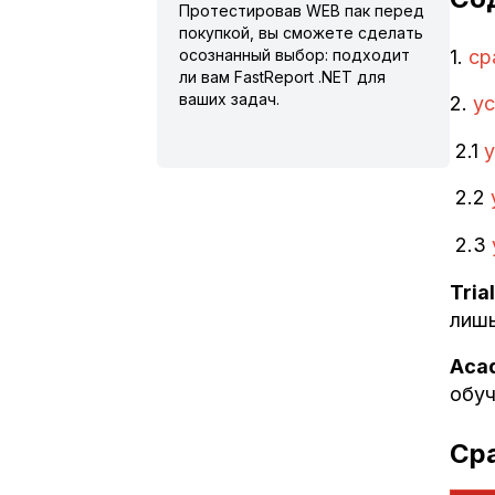
Протестировав WEB пак перед
покупкой, вы сможете сделать
1.
ср
осознанный выбор: подходит
ли вам FastReport .NET для
ваших задач.
2.
ус
2.1
у
2.2
2.3
Trial
лишь
Aca
обуч
Сра