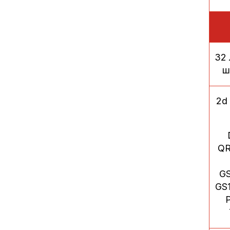
32 
ш
2d
QR
GS
GS1