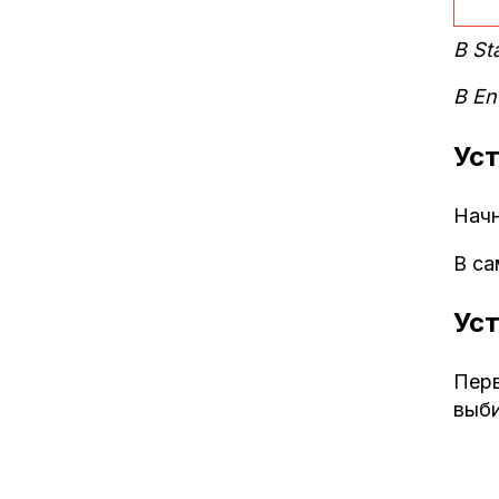
В St
В En
Уст
Начн
В са
Уст
Перв
выби