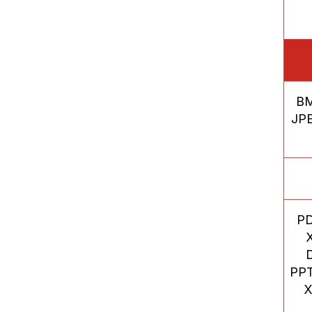
BM
JPE
PD
PPT
X