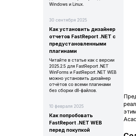
Windows и Linux.
30 сентября 2025
Как установить дизайнер
отчетов FastReport .NET с
предустановленными
плагинами
Читайте в статье как с версии
2025.2.5 для FastReport .NET
WinForms и FastReport .NET WEB
можно установить дизайнер
отчётов со всеми плагинами
без сборки dll-файлов.
Пред
реал
10 февраля 2025
этим
Как попробовать
Acad
FastReport .NET WEB
перед покупкой
Со