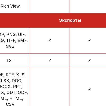
Rich View
Экспорты
P, PNG, GIF,
G, TIFF, EMF,
✓
✓
SVG
TXT
✓
✓
F, RTF, XLS,
XLSX, DOC,
DOCX, PPT,
✓
X, ODT, ODF,
ML, HTML,
CSV