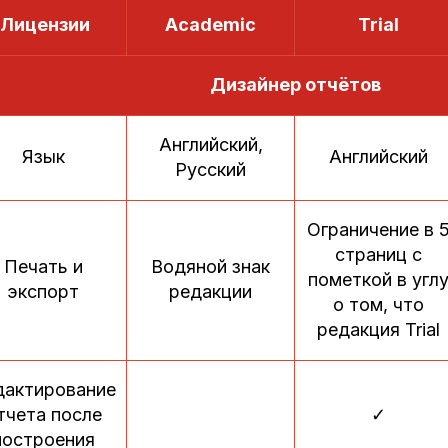
Лицензии
Academic
Trial
Дизайнер отчётов
Английский,
Язык
Английский
Русский
Ограничение в 
страниц с
Печать и
Водяной знак
пометкой в угл
экспорт
редакции
о том, что
редакция Trial
дактирование
тчета после
✓
построения