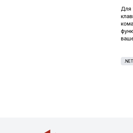
Для 
клав
кома
функ
ваше
.NE