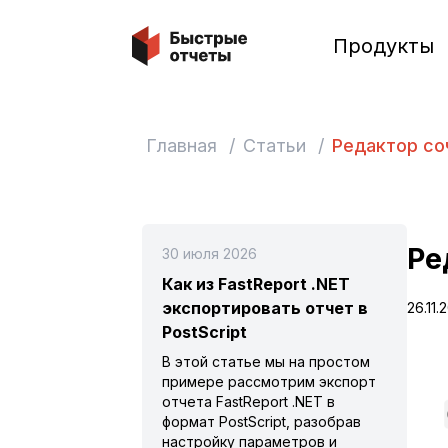
Быстрые отчеты
Продукты
Главная
/
Статьи
/
Редактор соч
Ре
30 июля 2026
Как из FastReport .NET
экспортировать отчет в
26.11.
PostScript
В этой статье мы на простом
примере рассмотрим экспорт
отчета FastReport .NET в
формат PostScript, разобрав
настройку параметров и