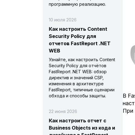
программную реализацию.
10 июля 2026
Как настроить Content
Security Policy для
отчетов FastReport .NET
WEB
Узнайте, как настроить Content
Security Policy для отчётов
FastReport .NET WEB: обзор
директив и значений CSP,
изменения в архитектуре
FastReport, типичные сценарии
В Fa
обхода и способы защиты.
наст
При 
22 июня 2026
Как настроить отчет с
Business Objects из кода и