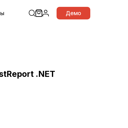
сы
Демо
stReport .NET