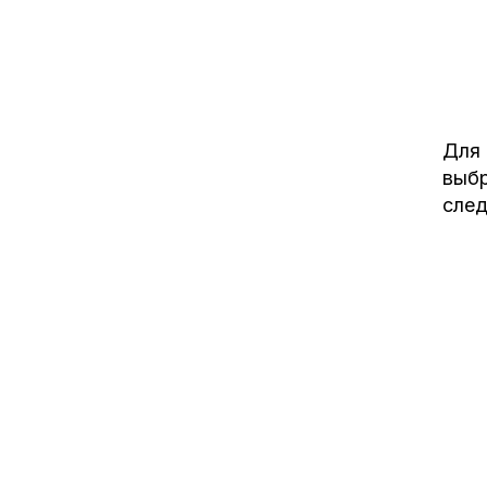
Для 
выбр
сле