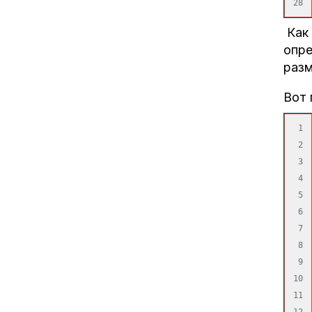
Как 
опре
разм
Вот 
1

2

3

4

5

6

7

8

9

10

11
