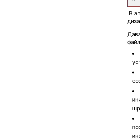
В эт
диза
Дава
файл
ус
со
ин
шр
по
ин