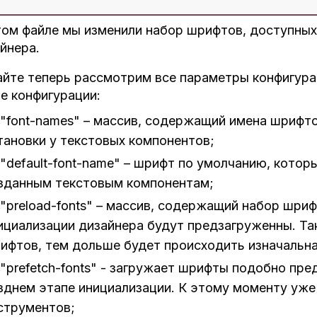
ом файле мы изменили набор шрифтов, доступных
йнера.
йте теперь рассмотрим все параметры конфигура
е конфигурации:
"font-names" – массив, содержащий имена шрифт
тановки у текстовых компонентов;
"default-font-name" – шрифт по умолчанию, кото
зданным текстовым компонентам;
"preload-fonts" – массив, содержащий набор шриф
ициализации дизайнера будут предзагруженны. Та
ифтов, тем дольше будет происходить изначальна
"prefetch-fonts" - загружает шрифты подобно пре
зднем этапе инициализации. К этому моменту уже 
струментов;