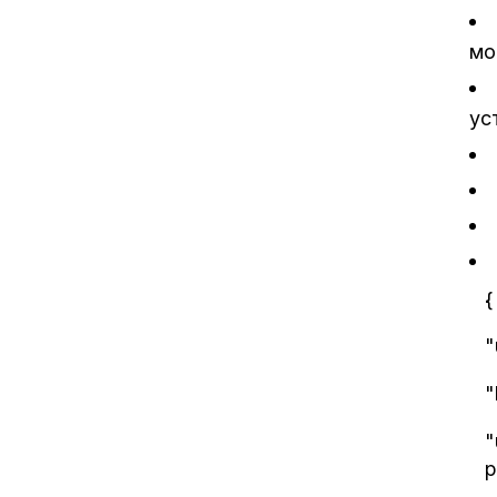
мо
ус
{
"
"
"
р