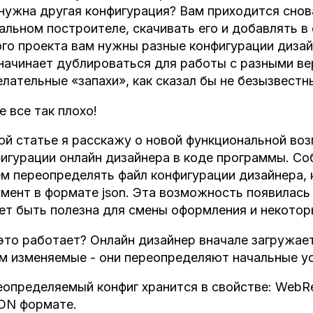
нужна другая конфигурация? Вам приходится снова
альном построителе, скачивать его и добавлять в 
го проекта вам нужны разные конфигурации дизай
начинает дублироваться для работы с разными ве
лательные «запахи», как сказал бы не безызвест
е все так плохо!
ой статье я расскажу о новой функциональной во
игурации онлайн дизайнера в коде программы. Со
м переопределять файл конфигурации дизайнера,
мент в формате json. Эта возможность появилась в
т быть полезна для смены оформления и некотор
это работает? Онлайн дизайнер вначале загружае
м изменяемые - они переопределяют начальные ус
определяемый конфиг хранится в свойстве: WebRep
ON формате.