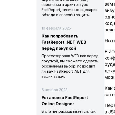
вам 
изменения в архитектуре
FastReport, типичные сценарии
визу
обхода и способы защиты.
одно
код 
10 февраля 2025
неже
Как попробовать
Но н
FastReport .NET WEB
перед покупкой
В эт
Протестировав WEB пак перед
конф
покупкой, вы сможете сделать
буде
осознанный выбор: подходит
доку
ли вам FastReport .NET для
ваших задач.
може
Как 
6 ноября 2023
зате
Установка FastReport
Online Designer
Пере
В статье рассказывается, как
в JS