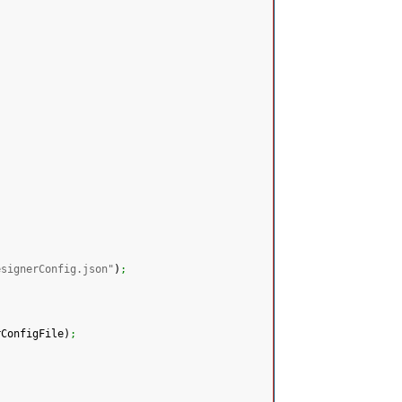
esignerConfig.json"
)
;
rConfigFile
)
;