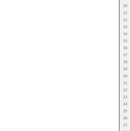
10

11

12

13

14

15

16

17

18

19

20

21

22

23

24

25

26

27
