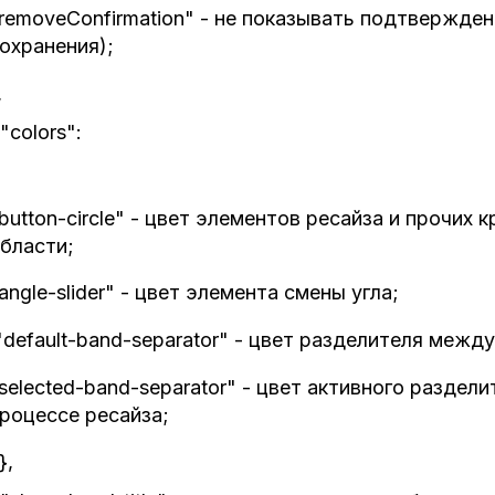
removeConfirmation" - не показывать подтвержден
охранения);
,
"colors":
button-circle" - цвет элементов ресайза и прочих 
бласти;
angle-slider" - цвет элемента смены угла;
default-band-separator" - цвет разделителя межд
selected-band-separator" - цвет активного раздел
роцессе ресайза;
},