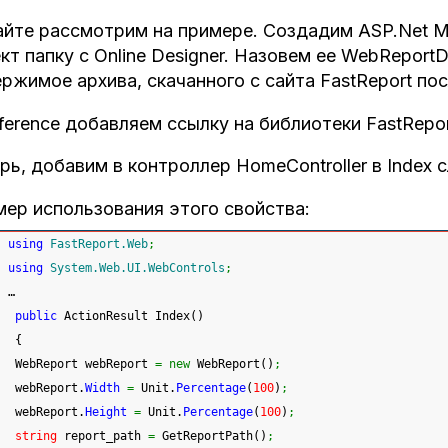
йте рассмотрим на примере. Создадим ASP.Net 
кт папку с Online Designer. Назовем ее WebReport
ржимое архива, скачанного с сайта FastReport по
ference добавляем ссылку на библиотеки FastReport.
рь, добавим в контроллер HomeController в Index
ер использования этого свойства:
using
FastReport.Web
;
using
System.Web.UI.WebControls
;
…
public
 ActionResult Index
(
)
{
 WebReport webReport 
=
new
 WebReport
(
)
;
 webReport.
Width
=
 Unit.
Percentage
(
100
)
;
 webReport.
Height
=
 Unit.
Percentage
(
100
)
;
string
 report_path 
=
 GetReportPath
(
)
;