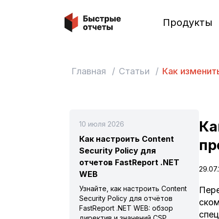
Быстрые отчеты
Продукты
Главная
/
Статьи
/
Как изменит
Ка
10 июля 2026
Как настроить Content
пр
Security Policy для
отчетов FastReport .NET
29.07
WEB
Узнайте, как настроить Content
Пере
Security Policy для отчётов
ском
FastReport .NET WEB: обзор
спец
директив и значений CSP,