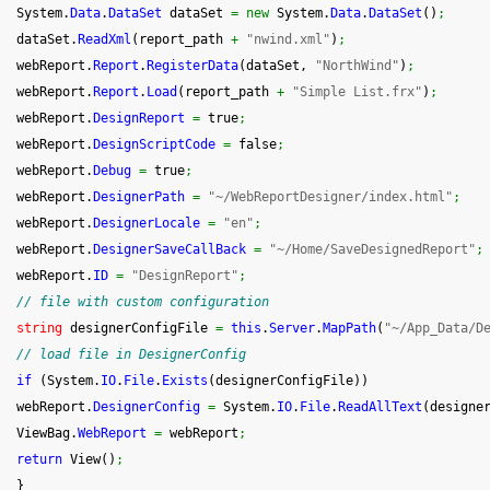
System.
Data
.
DataSet
 dataSet 
=
new
System.
Data
.
DataSet
(
)
;
 dataSet.
ReadXml
(
report_path 
+
"nwind.xml"
)
;
 webReport.
Report
.
RegisterData
(
dataSet, 
"NorthWind"
)
;
 webReport.
Report
.
Load
(
report_path 
+
"Simple List.frx"
)
;
 webReport.
DesignReport
=
 true
;
 webReport.
DesignScriptCode
=
 false
;
 webReport.
Debug
=
 true
;
 webReport.
DesignerPath
=
"~/WebReportDesigner/index.html"
;
 webReport.
DesignerLocale
=
"en"
;
 webReport.
DesignerSaveCallBack
=
"~/Home/SaveDesignedReport"
;
 webReport.
ID
=
"DesignReport"
;
// file with custom configuration
string
 designerConfigFile 
=
this
.
Server
.
MapPath
(
"~/App_Data/D
// load file in DesignerConfig
if
(
System.
IO
.
File
.
Exists
(
designerConfigFile
)
)
 webReport.
DesignerConfig
=
System.
IO
.
File
.
ReadAllText
(
designe
 ViewBag.
WebReport
=
 webReport
;
return
 View
(
)
;
}