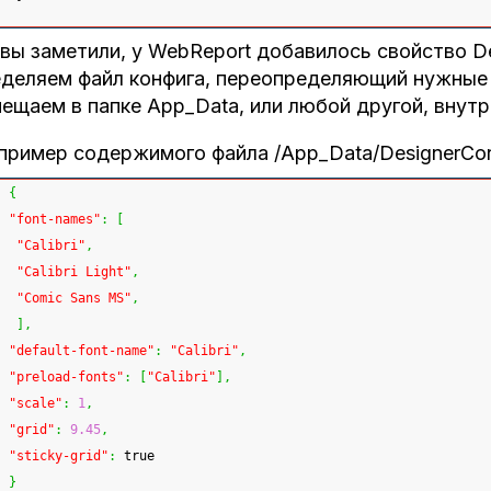
вы заметили, у WebReport добавилось свойство De
деляем файл конфига, переопределяющий нужные п
ещаем в папке App_Data, или любой другой, внутр
пример содержимого файла /App_Data/DesignerCon
{
"font-names"
:
[
"Calibri"
,
"Calibri Light"
,
"Comic Sans MS"
,
]
,
"default-font-name"
:
"Calibri"
,
"preload-fonts"
:
[
"Calibri"
]
,
"scale"
:
1
,
"grid"
:
9.45
,
"sticky-grid"
:
 true
}