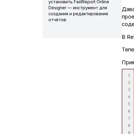
установить FastReport Online
Designer — инструмент для
Дава
создания и редактирования
прое
отчётов.
соде
В Re
Тепе
Прим
1

2

3

4

5

6

7

8

9
