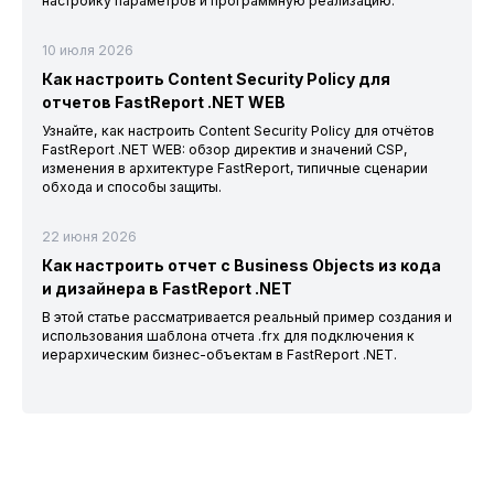
настройку параметров и программную реализацию.
10 июля 2026
Как настроить Content Security Policy для
отчетов FastReport .NET WEB
Узнайте, как настроить Content Security Policy для отчётов
FastReport .NET WEB: обзор директив и значений CSP,
изменения в архитектуре FastReport, типичные сценарии
обхода и способы защиты.
22 июня 2026
Как настроить отчет с Business Objects из кода
и дизайнера в FastReport .NET
В этой статье рассматривается реальный пример создания и
использования шаблона отчета .frx для подключения к
иерархическим бизнес-объектам в FastReport .NET.