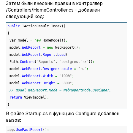
Затем были внесены правки в контроллер
/Controllers/HomeController.cs - добавлен
следующий код:
public
 IActionResult Index
(
)
{
 var model 
=
new
 HomeModel
(
)
;
 model.
WebReport
=
new
 WebReport
(
)
;
 model.
WebReport
.
Report
.
Load
(
 Path.
Combine
(
"Reports"
, 
"postgres.frx"
)
)
;
 model.
WebReport
.
DesignerLocale
=
"ru"
;
 model.
WebReport
.
Width
=
"100%"
;
 model.
WebReport
.
Height
=
"800"
;
// model.WebReport.Mode = WebReportMode.Designer;
return
 View
(
model
)
;
}
В файле Startup.cs в функцию Configure добавлен
вызов:
app.
UseFastReport
(
)
;