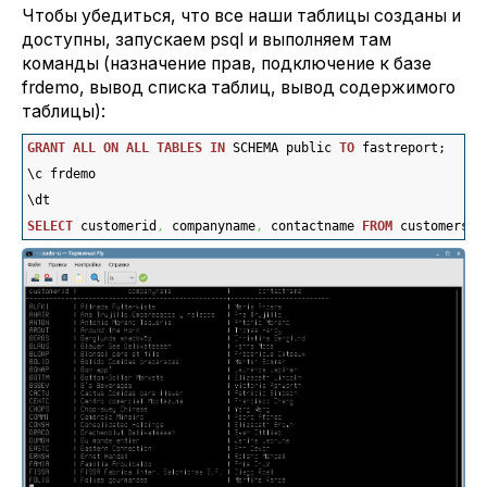
Чтобы убедиться, что все наши таблицы созданы и
доступны, запускаем psql и выполняем там
команды (назначение прав, подключение к базе
frdemo, вывод списка таблиц, вывод содержимого
таблицы):
GRANT
ALL
ON
ALL
TABLES
IN
 SCHEMA public 
TO
 fastreport;
\c frdemo
\dt
SELECT
 customerid
,
 companyname
,
 contactname 
FROM
 customers;