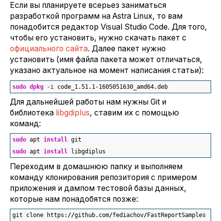
Если вы планируете всерьез заниматься
разработкой программ на Astra Linux, то вам
понадобится редактор Visual Studio Code. Для того,
чтобы его установить, нужно скачать пакет с
официального сайта
. Далее пакет нужно
установить (имя файла пакета может отличаться,
указано актуальное на момент написания статьи):
sudo
dpkg
-i
 code_1.51.1-
1605051630
_amd64.deb
Для дальнейшей работы нам нужны Git и
библиотека
libgdiplus
, ставим их с помощью
команд:
sudo
 apt 
install
 git
sudo
 apt 
install
 libgdiplus
Переходим в домашнюю папку и выполняем
команду клонирования репозитория с примером
приложения и дампом тестовой базы данных,
которые нам понадобятся позже:
git clone https:
//
github.com
/
fediachov
/
FastReportSamples