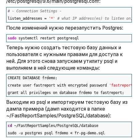
/etc/postgresql/9.6/main/postgresql.conf:
# - Connection Settings -
listen_addresses = 
'*'
# what IP address(es) to listen on;
После изменений нужно перезапустить Postgres:
sudo
 systemctl restart postgresql
Теперь нужно создать тестовую базу данных и
пользователя с нужными правами для доступа к
ней. Для этого снова запускаем утилиту psql и
выполняем в ней следующие команды:
CREATE DATABASE frdemo;
create user fastreport with encrypted password 
'fastreport'
;
grant all privileges on database frdemo to fastreport; 
Выходим из psql и импортируем тестовую базу из
дампа примера (дамп находится в папке
~/FastReportSamples/PostgreSQL/database):
cd
 ~
/
FastReportSamples
/
PostgreSQL
/
database
sudo -u postgres psql frdemo 
<
 fr-pg-demo.sql