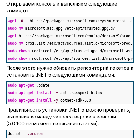
Открываем консоль и выполняем следующие
команды:
wget
-O
 - https:
//
packages.microsoft.com
/
keys
/
microsoft.asc 
sudo
mv
 microsoft.asc.gpg 
/
etc
/
apt
/
trusted.gpg.d
/
wget
 https:
//
packages.microsoft.com
/
config
/
debian
/
9
/
prod.lis
sudo
mv
 prod.list 
/
etc
/
apt
/
sources.list.d
/
microsoft-prod.lis
sudo
chown
 root:root 
/
etc
/
apt
/
trusted.gpg.d
/
microsoft.asc.gp
sudo
chown
 root:root 
/
etc
/
apt
/
sources.list.d
/
microsoft-prod.
После этого нужно обновить репозиторий пакетов и
установить .NET 5 следующими командами:
sudo
apt-get
 update
sudo
apt-get
install
-y
 apt-transport-https
sudo
apt-get
install
-y
 dotnet-sdk-
5.0
Правильность установки .NET 5 можно проверить,
выполнив команду запроса версии в консоли
(5.0.100 на момент написания статьи):
dotnet 
--version