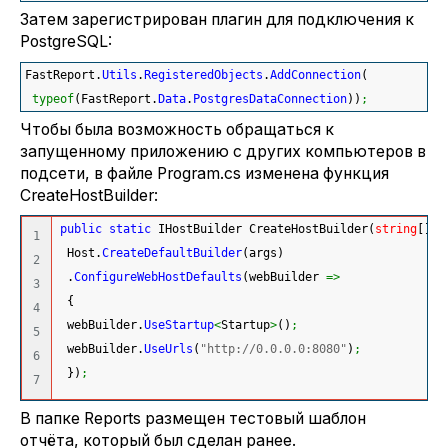
Затем зарегистрирован плагин для подключения к
PostgreSQL:
FastReport.
Utils
.
RegisteredObjects
.
AddConnection
(
typeof
(
FastReport.
Data
.
PostgresDataConnection
)
)
;
Чтобы была возможность обращаться к
запущенному приложению с других компьютеров в
подсети, в файле Program.cs изменена функция
CreateHostBuilder:
public
static
 IHostBuilder CreateHostBuilder
(
string
[
]
 a
1

 Host.
CreateDefaultBuilder
(
args
)
2

 .
ConfigureWebHostDefaults
(
webBuilder 
=>
3

{
4

 webBuilder.
UseStartup
<
Startup
>
(
)
;
5

 webBuilder.
UseUrls
(
"http://0.0.0.0:8080"
)
;
6

}
)
;
В папке Reports размещен тестовый шаблон
отчёта, который был сделан ранее.