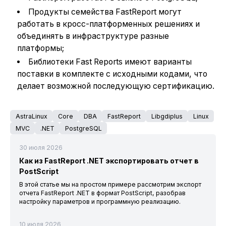
Продукты семейства FastReport могут
работать в кросс-платформенных решениях и
объединять в инфраструктуре разные
платформы;
Библиотеки Fast Reports имеют варианты
поставки в комплекте с исходными кодами, что
делает возможной последующую сертификацию.
AstraLinux
Core
DBA
FastReport
Libgdiplus
Linux
MVC
.NET
PostgreSQL
30 июля 2026
Как из FastReport .NET экспортировать отчет в
PostScript
В этой статье мы на простом примере рассмотрим экспорт
отчета FastReport .NET в формат PostScript, разобрав
настройку параметров и программную реализацию.
10 июля 2026