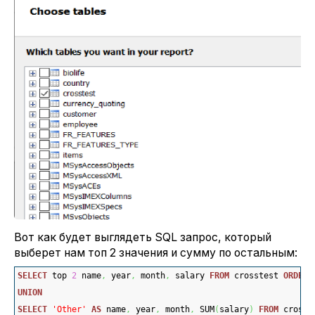
Вот как будет выглядеть SQL запрос, который
выберет нам топ 2 значения и сумму по остальным:
SELECT
 top 
2
 name
,
 year
,
 month
,
 salary 
FROM
 crosstest 
ORDER
UNION
SELECT
'Other'
AS
 name
,
 year
,
 month
,
 SUM
(
salary
)
FROM
 crosst