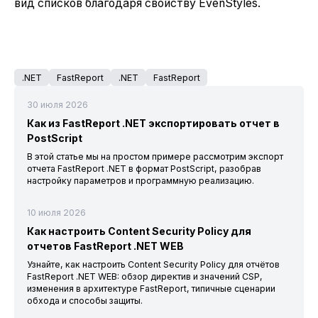
вид списков благодаря свойству EvenStyles.
.NET
FastReport
.NET
FastReport
30 июля 2026
Как из FastReport .NET экспортировать отчет в
PostScript
В этой статье мы на простом примере рассмотрим экспорт
отчета FastReport .NET в формат PostScript, разобрав
настройку параметров и программную реализацию.
10 июля 2026
Как настроить Content Security Policy для
отчетов FastReport .NET WEB
Узнайте, как настроить Content Security Policy для отчётов
FastReport .NET WEB: обзор директив и значений CSP,
изменения в архитектуре FastReport, типичные сценарии
обхода и способы защиты.