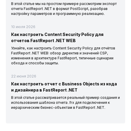
В этой статье мы на простом примере рассмотрим экспорт
отчета FastReport .NET в формат PostScript, разобрав
настройку параметров и программную реализацию.
10 июля 2026
Как настроить Content Security Policy для
отчетов FastReport .NET WEB
Узнайте, как настроить Content Security Policy для отчётов
FastReport .NET WEB: обзор директив и значений CSP,
изменения в архитектуре FastReport, типичные сценарии
обхода и способы защиты.
22 июня 2026
Как настроить отчет с Business Objects из кода
и дизайнера в FastReport .NET
В этой статье рассматривается реальный пример создания и
использования шаблона отчета .frx для подключения к
иерархическим бизнес-объектам в FastReport .NET.