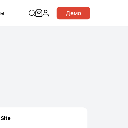
сы
Демо
Site