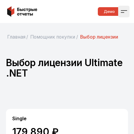
Быстрые отчеты
Демо
Open
Главная
/
Помощник покупки
/
Выбор лицензии
Выбор лицензии Ultimate
.NET
Single
179 890 ₽