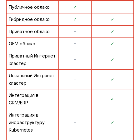
Публичное облако
✓
᠆
Гибридное облако
✓
✓
Приватное облако
᠆
✓
OEM облако
᠆
✓
Приватный Интернет
᠆
✓
кластер
Локальный Интранет
᠆
✓
кластер
Интеграция в
᠆
✓
CRM/ERP
Интеграция в
инфраструктуру
᠆
✓
Kubernetes