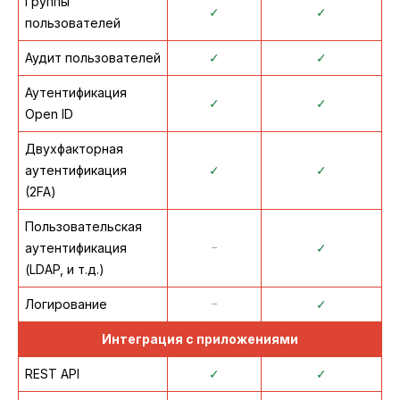
Группы
✓
✓
пользователей
Аудит пользователей
✓
✓
Аутентификация
✓
✓
Open ID
Двухфакторная
аутентификация
✓
✓
(2FA)
Пользовательская
аутентификация
᠆
✓
(LDAP, и т.д.)
Логирование
᠆
✓
Интеграция с приложениями
REST API
✓
✓