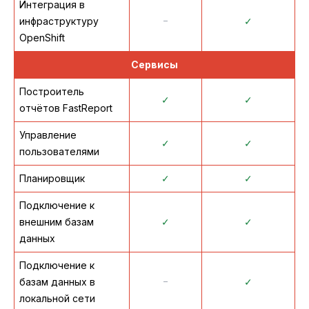
Интеграция в
инфраструктуру
᠆
✓
OpenShift
Сервисы
Построитель
✓
✓
отчётов FastReport
Управление
✓
✓
пользователями
Планировщик
✓
✓
Подключение к
внешним базам
✓
✓
данных
Подключение к
базам данных в
᠆
✓
локальной сети