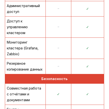
Административный
᠆
✓
доступ
Доступ к
управлению
᠆
✓
кластером
Мониторинг
кластера (Grafana,
᠆
✓
Zabbix)
Резервное
᠆
✓
копирование данных
Безопасность
Совместная работа
с отчётами и
✓
✓
документами