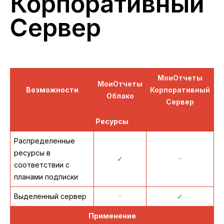
Корпоративный
Сервер
МоиОтчеты
МоиОтчеты
Возможности
Корпоративный
Облако
Сервер
Ресурсы
Распределенные
ресурсы в
✓
᠆
соответствии с
планами подписки
Выделенный сервер
᠆
✓
Применение