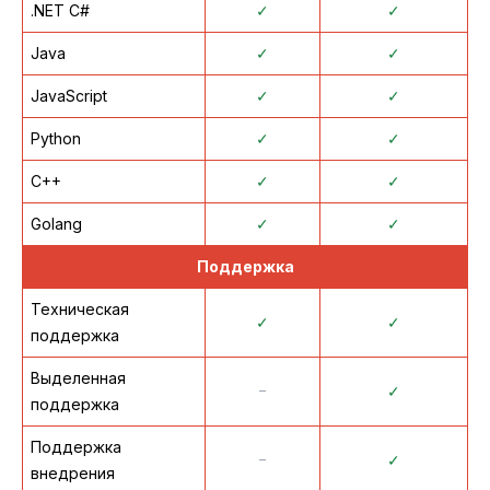
.NET C#
✓
✓
Java
✓
✓
JavaScript
✓
✓
Python
✓
✓
C++
✓
✓
Golang
✓
✓
Поддержка
Техническая
✓
✓
поддержка
Выделенная
᠆
✓
поддержка
Поддержка
᠆
✓
внедрения