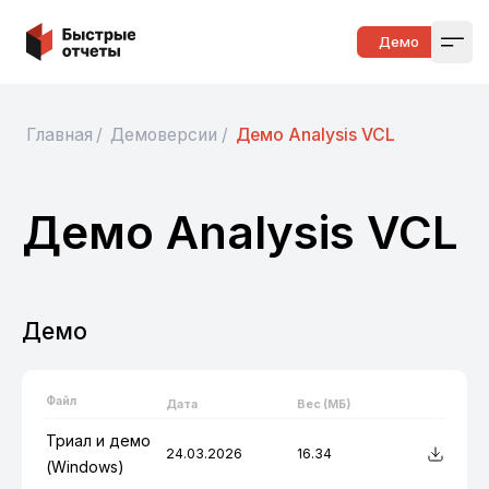
Быстрые отчеты
Демо
Open
Главная
/
Демоверсии
/
Демо Analysis VCL
Демо Analysis VCL
Демо
Файл
Дата
Вес (МБ)
Триал и демо
24.03.2026
16.34
(Windows)