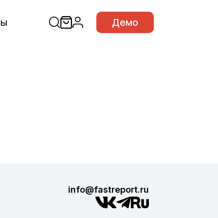
сы
Демо
info@fastreport.ru