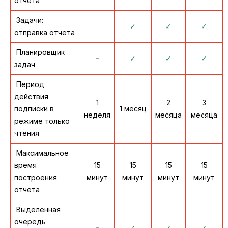
отчета
Задачи:
᠆
✓
✓
✓
отправка отчета
Планировщик
᠆
✓
✓
✓
задач
Период
действия
1
2
3
подписки в
1 месяц
неделя
месяца
месяца
режиме только
чтения
Максимальное
время
15
15
15
15
построения
минут
минут
минут
минут
отчета
Выделенная
очередь
᠆
✓
✓
✓