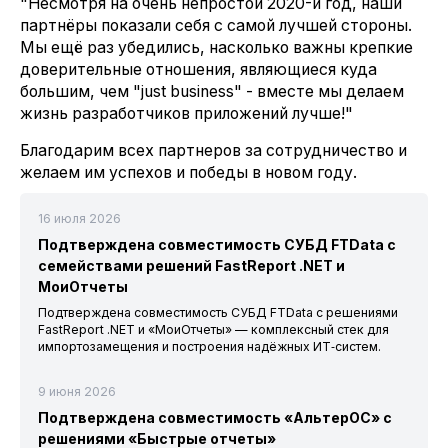
"Несмотря на очень непростой 2020-й год, наши
партнёры показали себя с самой лучшей стороны.
Мы ещё раз убедились, насколько важны крепкие
доверительные отношения, являющиеся куда
большим, чем "just business" - вместе мы делаем
жизнь разработчиков приложений лучше!"
Благодарим всех партнеров за сотрудничество и
желаем им успехов и победы в новом году.
16 июля 2026
Подтверждена совместимость СУБД FTData с
семействами решений FastReport .NET и
МоиОтчеты
Подтверждена совместимость СУБД FTData с решениями
FastReport .NET и «МоиОтчеты» — комплексный стек для
импортозамещения и построения надёжных ИТ‑систем.
9 июня 2026
Подтверждена совместимость «АльтерОС» с
решениями «Быстрые отчеты»