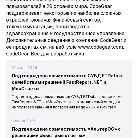
пользователей в 29 странах мира. CodeGear
поддерживает некоторые из наиболее сложных
отраслей, включая финансовый сектор,
телекоммуникации, производство,
здравоохранение и государственное управление.
Дополнительные сведения о компании CodeGear и
ее продуктах см. на веб-узле www.codegear.com.
CodeGear. Все для разработчика.
16 июля 2026
Подтверждена совместимость СУБД FTData с
семействами решений FastReport .NET и
МоиОтчеты
Подтверждена совместимость СУБД FTData с решениями
FastReport .NET и «МоиОтчеты» — комплексный стек для
импортозамещения и построения надёжных ИТ‑систем.
9 июня 2026
Подтверждена совместимость «АльтерОС» с
решениями «Быстрые отчеты»