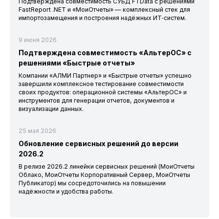
Подтверждена совместимость СУБД FTData с решениями
FastReport .NET и «МоиОтчеты» — комплексный стек для
импортозамещения и построения надёжных ИТ‑систем.
9 июня 2026
Подтверждена совместимость «АльтерОС» с
решениями «Быстрые отчеты»
Компании «АЛМИ Партнер» и «Быстрые отчеты» успешно
завершили комплексное тестирование совместимости
своих продуктов: операционной системы «АльтерОС» и
инструментов для генерации отчетов, документов и
визуализации данных.
25 мая 2026
Обновление сервисных решений до версии
2026.2
В релизе 2026.2 линейки сервисных решений (МоиОтчеты
Облако, МоиОтчеты Корпоративный Сервер, МоиОтчеты
Публикатор) мы сосредоточились на повышении
надёжности и удобства работы.