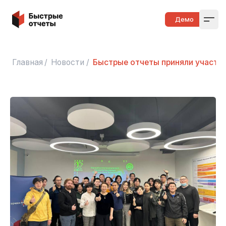
Быстрые отчеты
Демо
Open
Главная
/
Новости
/
Быстрые отчеты приняли участи