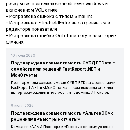
раскрытия при выключенной теме windows и
включенном VCL стиле
- Исправлена ошибка с типом SmallInt
- Исправлено: SliceFieldExtra не сохраняется в
редакторе показателя
- Исправлена ошибка Out of memory в некоторых
случаях
16 июля 2026
Подтверждена совместимость СУБД FTData с
семействами решений FastReport .NET и
МоиОтчеты
Подтверждена совместимость СУБД FTData с решениями
FastReport .NET и «МоиОтчеты» — комплексный стек для
импортозамещения и построения надёжных ИТ‑систем.
9 июня 2026
Подтверждена совместимость «АльтерОС» с
решениями «Быстрые отчеты»
Компании «АЛМИ Партнер» и «Быстрые отчеты» успешно