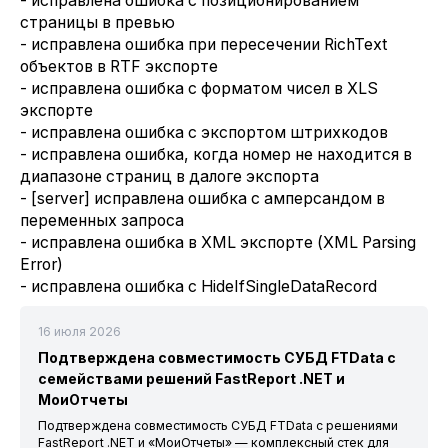
- исправлена ошибка с позиционированием
страницы в превью
- исправлена ошибка при пересечении RichText
объектов в RTF экспорте
- исправлена ошибка с форматом чисел в XLS
экспорте
- исправлена ошибка с экспортом штрихкодов
- исправлена ошибка, когда номер не находится в
диапазоне страниц в далоге экспорта
- [server] исправлена ошибка с амперсандом в
переменных запроса
- исправлена ошибка в XML экспорте (XML Parsing
Error)
- исправлена ошибка с HideIfSingleDataRecord
16 июля 2026
Подтверждена совместимость СУБД FTData с
семействами решений FastReport .NET и
МоиОтчеты
Подтверждена совместимость СУБД FTData с решениями
FastReport .NET и «МоиОтчеты» — комплексный стек для