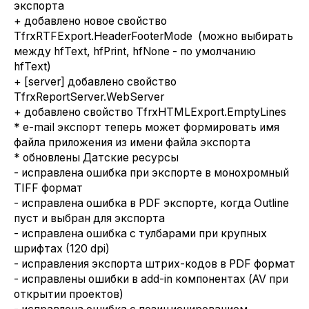
экспорта
+ добавлено новое свойство
TfrxRTFExport.HeaderFooterMode (можно выбирать
между hfText, hfPrint, hfNone - по умолчанию
hfText)
+ [server] добавлено свойство
TfrxReportServer.WebServer
+ добавлено свойство TfrxHTMLExport.EmptyLines
* e-mail экспорт теперь может формировать имя
файла приложения из имени файла экспорта
* обновлены Датские ресурсы
- исправлена ошибка при экспорте в монохромный
TIFF формат
- исправлена ошибка в PDF экспорте, когда Outline
пуст и выбран для экспорта
- исправлена ошибка с тулбарами при крупных
шрифтах (120 dpi)
- исправления экспорта штрих-кодов в PDF формат
- исправлены ошибки в add-in компонентах (AV при
открытии проектов)