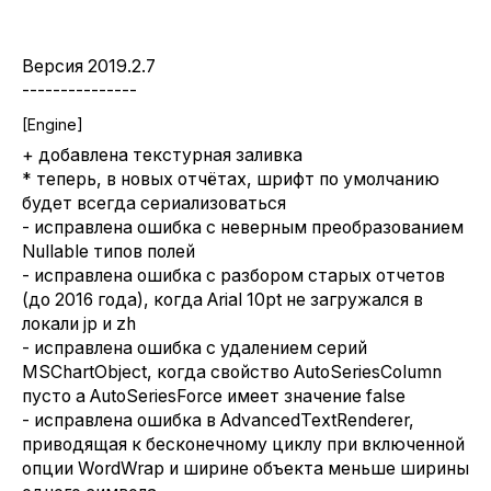
Версия 2019.2.7
---------------
[Engine]
+ добавлена текстурная заливка
* теперь, в новых отчётах, шрифт по умолчанию
будет всегда сериализоваться
- исправлена ошибка с неверным преобразованием
Nullable типов полей
- исправлена ошибка с разбором старых отчетов
(до 2016 года), когда Arial 10pt не загружался в
локали jp и zh
- исправлена ошибка с удалением серий
MSChartObject, когда свойство AutoSeriesColumn
пусто а AutoSeriesForce имеет значение false
- исправлена ошибка в AdvancedTextRenderer,
приводящая к бесконечному циклу при включенной
опции WordWrap и ширине объекта меньше ширины