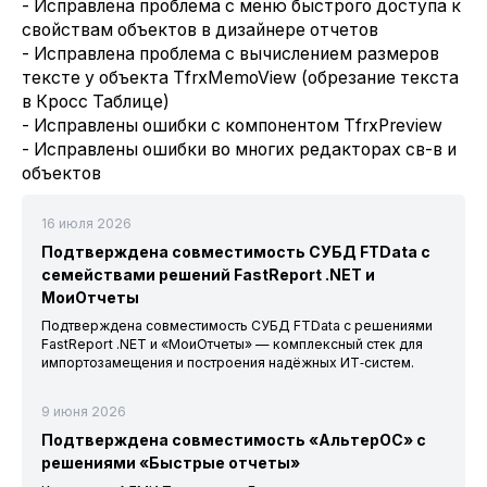
- Исправлена проблема с меню быстрого доступа к
свойствам объектов в дизайнере отчетов
- Исправлена проблема с вычислением размеров
тексте у объекта TfrxMemoView (обрезание текста
в Кросс Таблице)
- Исправлены ошибки с компонентом TfrxPreview
- Исправлены ошибки во многих редакторах св-в и
объектов
16 июля 2026
Подтверждена совместимость СУБД FTData с
семействами решений FastReport .NET и
МоиОтчеты
Подтверждена совместимость СУБД FTData с решениями
FastReport .NET и «МоиОтчеты» — комплексный стек для
импортозамещения и построения надёжных ИТ‑систем.
9 июня 2026
Подтверждена совместимость «АльтерОС» с
решениями «Быстрые отчеты»