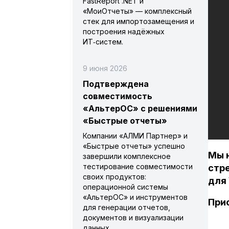
FastReport .NET и
«МоиОтчеты» — комплексный
стек для импортозамещения и
построения надёжных
ИТ‑систем.
9 июня 2026
Подтверждена
совместимость
«АльтерОС» с решениями
«Быстрые отчеты»
Компании «АЛМИ Партнер» и
«Быстрые отчеты» успешно
Мы 
завершили комплексное
тестирование совместимости
стр
своих продуктов:
для 
операционной системы
«АльтерОС» и инструментов
Прис
для генерации отчетов,
документов и визуализации
данных.