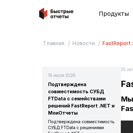
Быстрые отчеты
Продукты
Главная
/
Новости
/
FastReport
25 ок
16 июля 2026
Fa
Подтверждена
совместимость СУБД
Мы 
FTData с семействами
решений FastReport .NET и
Fas
МоиОтчеты
Подтверждена совместимость
СУБД FTData с решениями