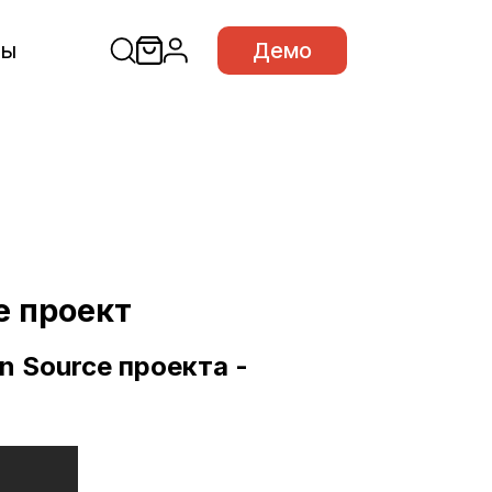
сы
Демо
e проект
n Source проекта -