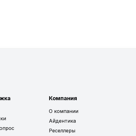
жка
Компания
О компании
ки
Айдентика
вопрос
Реселлеры