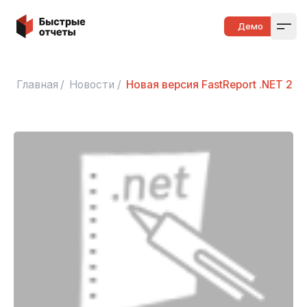
Быстрые отчеты
Демо
Open
Главная
/
Новости
/
Новая версия FastReport .NET 201