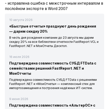
- исправлена ошибка с межстрочным интервалом в
послойном экспорте в Word 2007
10 августа 2026
«Быстрые отчеты» празднуют день рождения
— дарим скидку 20%
В честь дня рождения компании до 23 августа мы дарим
скидку 20% на все библиотеки отчетности FastReport VCL и
FastReport .NET и МоиОтчеты Десктоп.
16 июля 2026
Подтверждена совместимость СУБД FTData с
семействами решений FastReport .NET и
МоиОтчеты
Подтверждена совместимость СУБД FTData с решениями
FastReport .NET и «МоиОтчеты» — комплексный стек для
импортозамещения и построения надёжных ИТ‑систем.
9 июня 2026
Подтверждена совместимость «АльтерОС» с