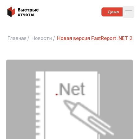
Быстрые отчеты
Демо
Open
Главная
/
Новости
/
Новая версия FastReport .NET 201