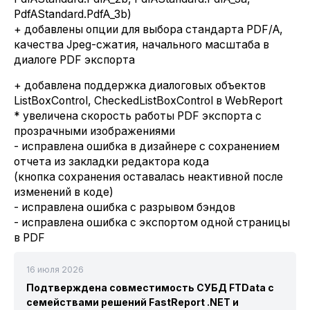
PdfAStandard.PdfA_3b)
+ добавлены опции для выбора стандарта PDF/A,
качества Jpeg-сжатия, начального масштаба в
диалоге PDF экспорта
+ добавлена поддержка диалоговых объектов
ListBoxControl, CheckedListBoxControl в WebReport
* увеличена скорость работы PDF экспорта с
прозрачными изображениями
- исправлена ошибка в дизайнере с сохранением
отчета из закладки редактора кода
(кнопка сохранения оставалась неактивной после
изменений в коде)
- исправлена ошибка с разрывом бэндов
- исправлена ошибка с экспортом одной страницы
в PDF
16 июля 2026
Подтверждена совместимость СУБД FTData с
семействами решений FastReport .NET и