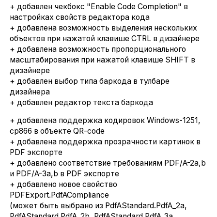
+ добавлен чекбокс "Enable Code Completion" в
настройках свойств редактора кода
+ добавлена возможность выделения нескольких
объектов при нажатой клавише CTRL в дизайнере
+ добавлена возможность пропорционального
масштабирования при нажатой клавише SHIFT в
дизайнере
+ добавлен выбор типа баркода в тулбаре
дизайнера
+ добавлен редактор текста баркода
+ добавлена поддержка кодировок Windows-1251,
cp866 в объекте QR-code
+ добавлена поддержка прозрачности картинок в
PDF экспорте
+ добавлено соответствие требованиям PDF/A-2a,b
и PDF/A-3a,b в PDF экспорте
+ добавлено новое свойство
PDFExport.PdfACompliance
(может быть выбрано из PdfAStandard.PdfA_2a,
PdfAStandard.PdfA_2b, PdfAStandard.PdfA_3a,