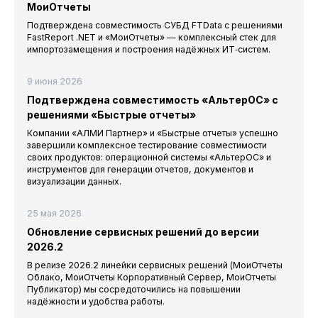
МоиОтчеты
Подтверждена совместимость СУБД FTData с решениями
FastReport .NET и «МоиОтчеты» — комплексный стек для
импортозамещения и построения надёжных ИТ‑систем.
9 июня 2026
Подтверждена совместимость «АльтерОС» с
решениями «Быстрые отчеты»
Компании «АЛМИ Партнер» и «Быстрые отчеты» успешно
завершили комплексное тестирование совместимости
своих продуктов: операционной системы «АльтерОС» и
инструментов для генерации отчетов, документов и
визуализации данных.
25 мая 2026
Обновление сервисных решений до версии
2026.2
В релизе 2026.2 линейки сервисных решений (МоиОтчеты
Облако, МоиОтчеты Корпоративный Сервер, МоиОтчеты
Публикатор) мы сосредоточились на повышении
надёжности и удобства работы.