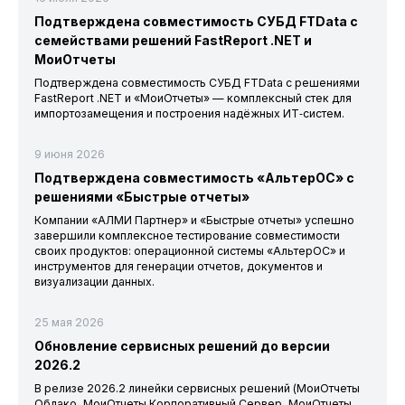
Подтверждена совместимость СУБД FTData с
семействами решений FastReport .NET и
МоиОтчеты
Подтверждена совместимость СУБД FTData с решениями
FastReport .NET и «МоиОтчеты» — комплексный стек для
импортозамещения и построения надёжных ИТ‑систем.
9 июня 2026
Подтверждена совместимость «АльтерОС» с
решениями «Быстрые отчеты»
Компании «АЛМИ Партнер» и «Быстрые отчеты» успешно
завершили комплексное тестирование совместимости
своих продуктов: операционной системы «АльтерОС» и
инструментов для генерации отчетов, документов и
визуализации данных.
25 мая 2026
Обновление сервисных решений до версии
2026.2
В релизе 2026.2 линейки сервисных решений (МоиОтчеты
Облако, МоиОтчеты Корпоративный Сервер, МоиОтчеты