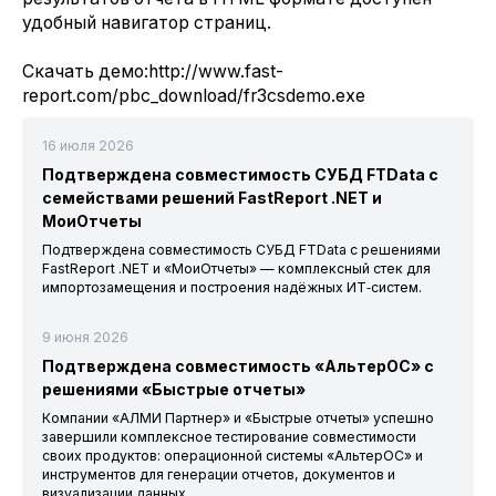
удобный навигатор страниц.
Скачать демо:
http://www.fast-
report.com/pbc_download/fr3csdemo.exe
16 июля 2026
Подтверждена совместимость СУБД FTData с
семействами решений FastReport .NET и
МоиОтчеты
Подтверждена совместимость СУБД FTData с решениями
FastReport .NET и «МоиОтчеты» — комплексный стек для
импортозамещения и построения надёжных ИТ‑систем.
9 июня 2026
Подтверждена совместимость «АльтерОС» с
решениями «Быстрые отчеты»
Компании «АЛМИ Партнер» и «Быстрые отчеты» успешно
завершили комплексное тестирование совместимости
своих продуктов: операционной системы «АльтерОС» и
инструментов для генерации отчетов, документов и
визуализации данных.