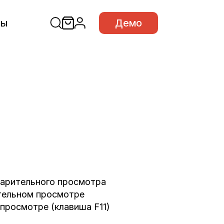
сы
Демо
дварительного просмотра
тельном просмотре
просмотре (клавиша F11)