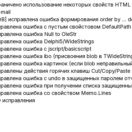
раничено использование некоторых свойств HTML 
-mail
QB] исправлена ошибка формирования order by ... d
правлена ошибка с пустым свойстовом DefaultPath
правлена ошибка Null to OleStr
правлена ошибка Delphi5/WideStrings
правлена ошибка с jscript/basicscript
правлена ошибка ibo (присвоения blob в TWideStrin
правлена ошибка картинок (если blob неправильны
правлены действия горячих клавиш Cut/Copy/Paste
правлена ошибка с undo в защищенных паролем от
правлена ошибка при получении списка защищенны
правлена ошибка со свойством Memo.Lines
O исправления