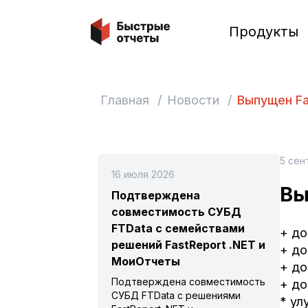
Быстрые отчеты
Продукты
Главная
/
Новости
/
Выпущен Fa
5 сен
16 июля 2026
Вы
Подтверждена
совместимость СУБД
FTData с семействами
+ до
решений FastReport .NET и
+ до
МоиОтчеты
+ до
Подтверждена совместимость
+ до
СУБД FTData с решениями
* ул