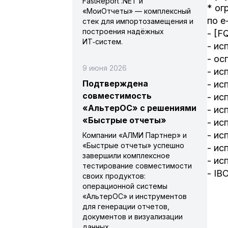
FastReport .NET и
* ог
«МоиОтчеты» — комплексный
по e
стек для импортозамещения и
построения надёжных
- [F
ИТ‑систем.
- ис
- ос
9 июня 2026
- ис
Подтверждена
- ис
совместимость
- ис
«АльтерОС» с решениями
- ис
«Быстрые отчеты»
- ис
- ис
Компании «АЛМИ Партнер» и
«Быстрые отчеты» успешно
- ис
завершили комплексное
- ис
тестирование совместимости
- IB
своих продуктов:
операционной системы
«АльтерОС» и инструментов
для генерации отчетов,
документов и визуализации
данных.