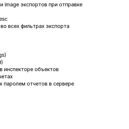
и image экспортов при отправке
esc
 во всех фильтрах экспорта
gs)
й)
 в инспекторе объектов
четах
х паролем отчетов в сервере