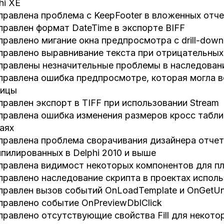
hi XE
правлена проблема с KeepFooter в вложенных отч
правлен формат DateTime в экспорте BIFF
правлено мигание окна предпросмотра с drill-dow
правлено выравнивание текста при отрицательных 
правлены незначительные проблемы в наследован
правлена ошибка предпросмотре, которая могла в
лицы
правлен экспорт в TIFF при использовании Stream
правлена ошибка изменения размеров кросс табл
аях
правлена проблема сворачивания дизайнера отче
пилированных в Delphi 2010 и выше
правлена видимост некоторых компонентов для п
правлено наследование скрипта в проектах испол
правлен вызов событий OnLoadTemplate и OnGetUn
правлено событие OnPreviewDblClick
правлено отсутствующие свойства Fill для некото