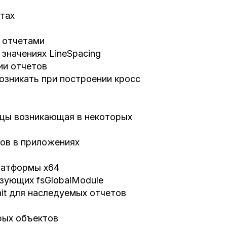
етах
n отчетами
значениях LineSpacing
ии отчетов
озникать при построении кросс
ицы возникающая в некоторых
тов в приложениях
латформы x64
ьзующих fsGlobalModule
it для наследуемых отчетов
рых объектов