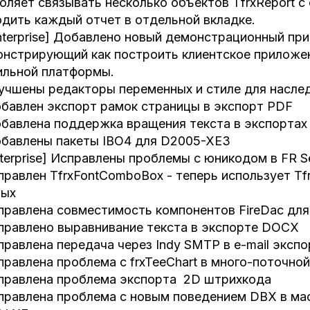
оляет связывать несколько объектов TfrxReport 
дить каждый отчет в отдельной вкладке.
nterprise] Добавлено новый демонстрационный прим
нстрирующий как построить клиентское приложе
ильной платформы.
учшены редакторы переменных и стиле для насле
бавлен экспорт рамок страницы в экспорт PDF
бавлена поддержка вращения текста в экспорта
бавлены пакеты IBO4 для D2005-XE3
nterprise] Исправлены проблемы с юникодом в FR Ser
правлен TfrxFontComboBox - теперь использует Tfrx
ных
правлена совместимость компонентов FireDac для
правлено выравнивание текста в экспорте DOCX
правлена передача через Indy SMTP в e-mail экспо
правлена проблема с frxTeeChart в много-поточно
правлена проблема экспорта 2D штрихкода
правлена проблема с новым поведением DBX в мас