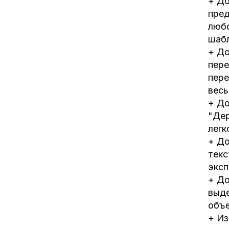
+ До
пред
любо
шабл
+ До
пере
пере
весь
+ До
"Дер
легк
+ До
текс
эксп
+ До
выде
объе
+ Из