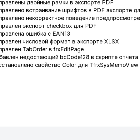
правлены двойные рамки в экспорте PDF
правлено встраивание шрифтов в PDF экспорте д
правлено некорректное поведение предпросмотре
правлен экспорт checkbox для PDF
правлена ошибка с EAN13
правлен числовой формат в экспорте XLSX
правлен TabOrder в frxEditPage
бавлен недостающий bcCode128 в скрипте отчета
сстановлено свойство Color для TfrxSysMemoView