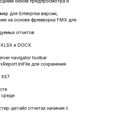
с одним окном предпросмотра и
ер для Enterprise версии,
ние на основе фремворка FMX для
дуемых отчетов
х XLSX и DOCX
ver navigator toolbar
Report.iniFile для сохранения
 XE7
рте
й среде
тер-детайл отчетах начиная с