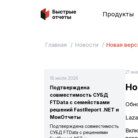
Быстрые отчеты
Продукты
Главная
/
Новости
/
Новая верс
21 ян
16 июля 2026
Но
Подтверждена
совместимость СУБД
FTData с семействами
Обно
решений FastReport .NET и
МоиОтчеты
Laza
Подтверждена совместимость
Вклю
СУБД FTData с решениями