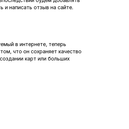
 Впоследстви
и
будем добавлять
 и написать отзыв на сайте.
у
емый
в
инте
р
нете
, теперь
том, что он сохраняет качество
 создании карт или больших