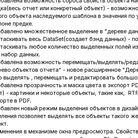
бавлена возможность сброса свойств объекта на
ка(весь отчет или конкретный объект) - возможн
го объекта наследуемого шаблона в значения по
оне предке.
бавлено множественное выделение в "дереве да
таскивать весь DataSet(создает бэнд данных) - п
таскивать любое количество выделенных полей из
 набор данных.
бавлена возможность перемещать/выделять/реда
ево объектов отчета" - новое расширенное "Дер
о выделять , перемещать и редактировать большо
бавлена прозрачность и маска цвета в экспорт 
т) - картинки и некоторые объекты, такие как, RT
орте в PDF.
бавлен новый режим выделения объектов в дизай
ления позволяет выделять все объекты такого же
кт.
менения в механизме окна предросмотра. Свойство