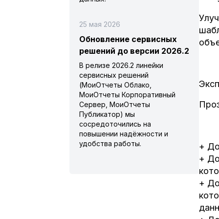
Улуч
25 мая 2026
шабл
Обновление сервисных
объе
решений до версии 2026.2
В релизе 2026.2 линейки
сервисных решений
Эксп
(МоиОтчеты Облако,
МоиОтчеты Корпоративный
Проз
Сервер, МоиОтчеты
Публикатор) мы
сосредоточились на
повышении надёжности и
удобства работы.
+ До
+ До
кото
+ До
кото
данн