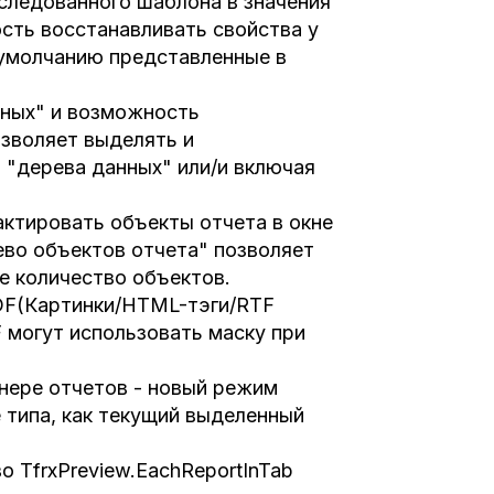
следованного шаблона в значения
ость восстанавливать свойства у
 умолчанию представленные в
нных" и возможность
озволяет выделять и
 "дерева данных" или/и включая
ктировать объекты отчета в окне
ево объектов отчета" позволяет
е количество объектов.
PDF(Картинки/HTML-тэги/RTF
F могут использовать маску при
нере отчетов - новый режим
 типа, как текущий выделенный
 TfrxPreview.EachReportInTab