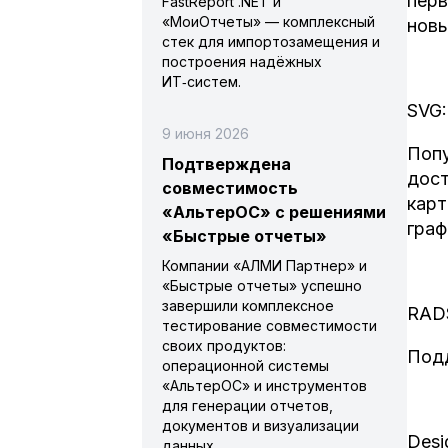
перв
FastReport .NET и
«МоиОтчеты» — комплексный
новы
стек для импортозамещения и
построения надёжных
ИТ‑систем.
SVG:
9 июня 2026
Попу
Подтверждена
дост
совместимость
карт
«АльтерОС» с решениями
граф
«Быстрые отчеты»
Компании «АЛМИ Партнер» и
«Быстрые отчеты» успешно
завершили комплексное
RAD
тестирование совместимости
своих продуктов:
Подд
операционной системы
«АльтерОС» и инструментов
для генерации отчетов,
документов и визуализации
Desi
данных.