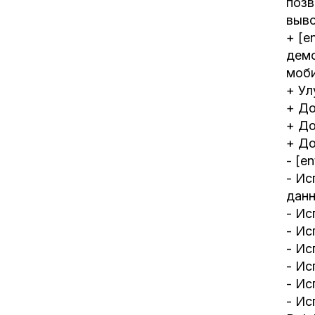
позв
выво
+ [e
демо
моб
+ Ул
+ До
+ До
+ До
- [e
- Ис
дан
- Ис
- Ис
- Ис
- Ис
- Ис
- Ис