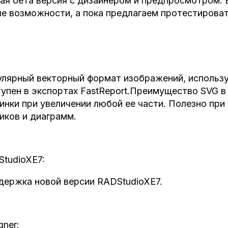
ая бета версия с дизайнером и предпросмотром.
е возможности, а пока предлагаем протестировать
лярный векторный формат изображений, использ
упен в экспортах FastReport.Преимущество SVG в 
инки при увеличении любой ее части. Полезно при
иков и диаграмм.
StudioXE
7:
ержка новой версии RADStudioXE7.
gner: