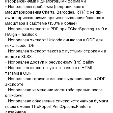
изображениями и диалоговыми формами
- Исправлены проблемы (неправильного
масштабирования Charts, Barcodes, RTF) c не dpi-
aware приложениями при использовании большого
масштаба в смстеме (150% и более)
- Исправлен экспорт в PDF при FCharSpacing <> 0 и
HAlign = haBlock
- Исправлен экспорт Unicode символов в ODF для
не-Unicode IDE
- Исправлен экспорт текста с пустыми строками в
конце в XLSX
- Исправлен доступ к ресурсному (frc) файлу
- Исправлен экспорт пустого текста с HTML
тэгами в ODF
- Исправлено горизонтальное выравнивание в ODF
экспорте
- Исправлено изменение масштаба превью после
drill-down
- Исправлено обновление списка источников бумаги
после смены TfrxReport.PrintOptions.Printer в
дизайнере