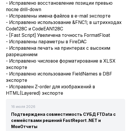
- Исправлено восстановление позиции превью
после drill-down
- Исправлены имена файлов в e-mail экспорте
- Исправлено использование &FNC1; в штрихкодах
Code128C и CodeEAN128C
- [Fast Script] Увеличена точность FormatFloat
- Исправлены параметры в FireDAC
- Исправлена печать на принтерах с высоким
разрешением
- Исправлено числовое форматирование в XLSX
экспорте
- Исправлено использование FieldNames в DBF
экспорте
- Исправлен Z-order для изображений в
HTML(Layered) экспорте
16 июля 2026
Подтверждена совместимость СУБД FTData с
семействами решений FastReport .NET и
МоиОтчеты