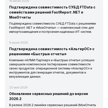
16 июля 2026
Подтверждена совместимость СУБД FTData с
семействами решений FastReport .NET и
МоиОтчеты
Подтверждена совместимость СУБД FTData с решениями
FastReport .NET и «МоиОтчеты» — комплексный стек для
импортозамещения и построения надёжных ИТ‑систем.
9 июня 2026
Подтверждена совместимость «АльтерОС» с
решениями «Быстрые отчеты»
Компании «АЛМИ Партнер» и «Быстрые отчеты» успешно
завершили комплексное тестирование совместимости
своих продуктов: операционной системы «АльтерОС» и
инструментов для генерации отчетов, документов и
визуализации данных.
25 мая 2026
Обновление сервисных решений до версии
2026.2
В релизе 2026.2 линейки сервисных решений (МоиОтчеты