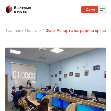
Быстрые отчеты
Демо
Open
Главная
/
Новости
/
Фаст Репортс наградили призеро