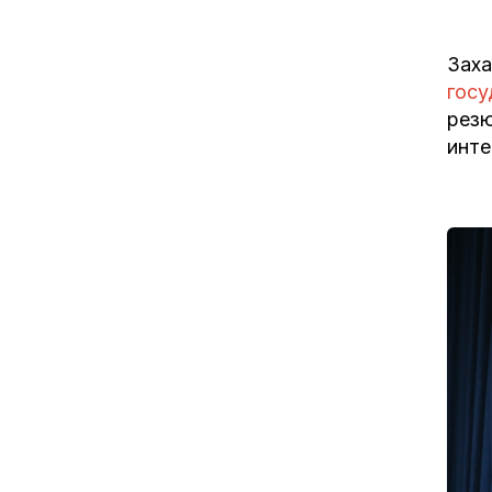
Заха
госу
резю
инте