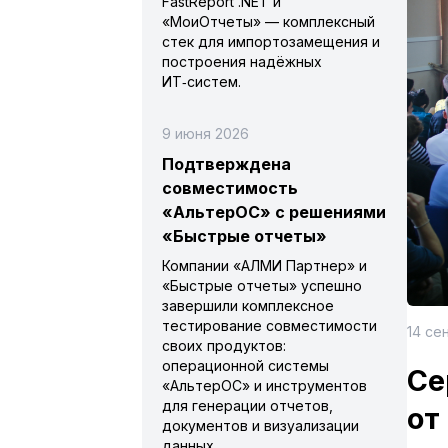
FastReport .NET и
«МоиОтчеты» — комплексный
стек для импортозамещения и
построения надёжных
ИТ‑систем.
9 июня 2026
Подтверждена
совместимость
«АльтерОС» с решениями
«Быстрые отчеты»
Компании «АЛМИ Партнер» и
«Быстрые отчеты» успешно
завершили комплексное
тестирование совместимости
14 се
своих продуктов:
операционной системы
Се
«АльтерОС» и инструментов
для генерации отчетов,
от
документов и визуализации
данных.