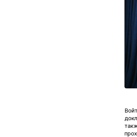
Войт
докл
такж
прох