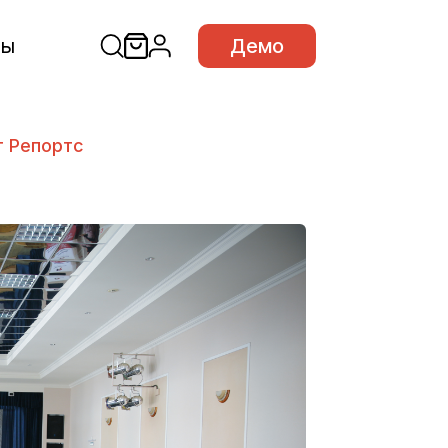
сы
Демо
т Репортс