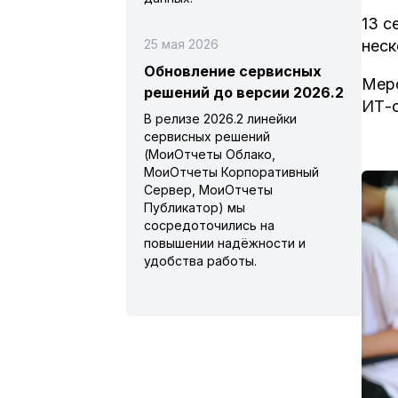
13 с
25 мая 2026
неск
Обновление сервисных
Меро
решений до версии 2026.2
ИТ-
В релизе 2026.2 линейки
сервисных решений
(МоиОтчеты Облако,
МоиОтчеты Корпоративный
Сервер, МоиОтчеты
Публикатор) мы
сосредоточились на
повышении надёжности и
удобства работы.