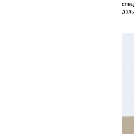
спец
даль