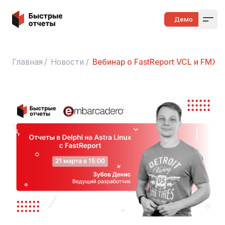
Быстрые отчеты
Демо
Open
Главная
/
Новости
/
Вебинар о FastReport VCL и FMX на