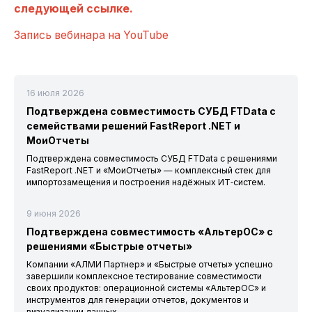
следующей ссылке.
Запись вебинара на YouTube
16 июля 2026
Подтверждена совместимость СУБД FTData с
семействами решений FastReport .NET и
МоиОтчеты
Подтверждена совместимость СУБД FTData с решениями
FastReport .NET и «МоиОтчеты» — комплексный стек для
импортозамещения и построения надёжных ИТ‑систем.
9 июня 2026
Подтверждена совместимость «АльтерОС» с
решениями «Быстрые отчеты»
Компании «АЛМИ Партнер» и «Быстрые отчеты» успешно
завершили комплексное тестирование совместимости
своих продуктов: операционной системы «АльтерОС» и
инструментов для генерации отчетов, документов и
визуализации данных.