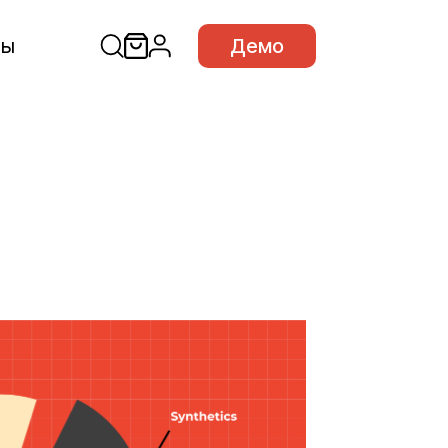
сы
Демо