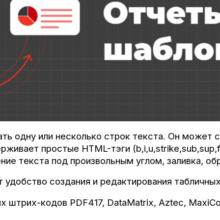
ать одну или несколько строк текста. Он может
живает простые HTML-тэги (b,i,u,strike,sub,sup,
ние текста под произвольным углом, заливка, об
 удобство создания и редактирования табличных
штрих-кодов PDF417, DataMatrix, Aztec, MaxiCo