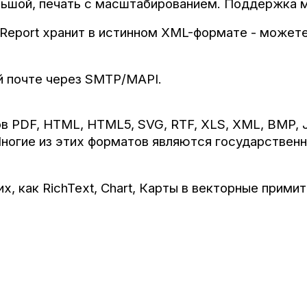
льшой, печать с масштабированием. Поддержка 
stReport хранит в истинном XML-формате - может
й почте через SMTP/MAPI.
 PDF, HTML, HTML5, SVG, RTF, XLS, XML, BMP, JPE
 Многие из этих форматов являются государствен
, как RichText, Chart, Карты в векторные примит