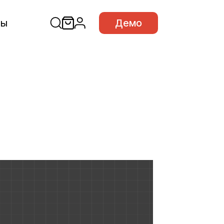
сы
Демо