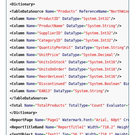
<Dictionary
>
<TableDataSource
Name
=
"Products"
ReferenceName
=
"NorthWind.P
<Column
Name
=
"ProductID"
DataType
=
"System.Int32"
/>
<Column
Name
=
"ProductName"
DataType
=
"System.String"
/>
<Column
Name
=
"SupplierID"
DataType
=
"System.Int32"
/>
<Column
Name
=
"CategoryID"
DataType
=
"System.Int32"
/>
<Column
Name
=
"QuantityPerUnit"
DataType
=
"System.String"
/>
<Column
Name
=
"UnitPrice"
DataType
=
"System.Decimal"
/>
<Column
Name
=
"UnitsInStock"
DataType
=
"System.Int16"
/>
<Column
Name
=
"UnitsOnOrder"
DataType
=
"System.Int16"
/>
<Column
Name
=
"ReorderLevel"
DataType
=
"System.Int16"
/>
<Column
Name
=
"Discontinued"
DataType
=
"System.Boolean"
Binda
<Column
Name
=
"EAN13"
DataType
=
"System.String"
/>
</TableDataSource
>
<Total
Name
=
"TotalProducts"
TotalType
=
"Count"
Evaluator
=
"Da
</Dictionary
>
<ReportPage
Name
=
"Page1"
Watermark.Font
=
"Arial, 60pt"
Creat
<ReportTitleBand
Name
=
"ReportTitle1"
Width
=
"718.2"
Height
=
"
<TextObject
Name
=
"Text1"
Top
=
"56.7"
Width
=
"718.2"
Height
=
"4