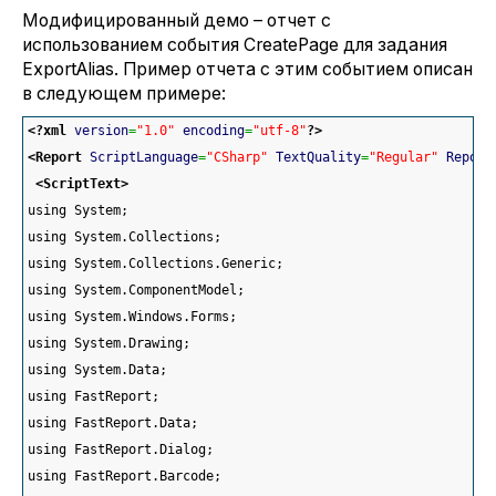
Модифицированный демо – отчет с
использованием события CreatePage для задания
ExportAlias. Пример отчета с этим событием описан
в следующем примере:
<?xml
version
=
"1.0"
encoding
=
"utf-8"
?>
<Report
ScriptLanguage
=
"CSharp"
TextQuality
=
"Regular"
Report
<ScriptText
>
using System;
using System.Collections;
using System.Collections.Generic;
using System.ComponentModel;
using System.Windows.Forms;
using System.Drawing;
using System.Data;
using FastReport;
using FastReport.Data;
using FastReport.Dialog;
using FastReport.Barcode;