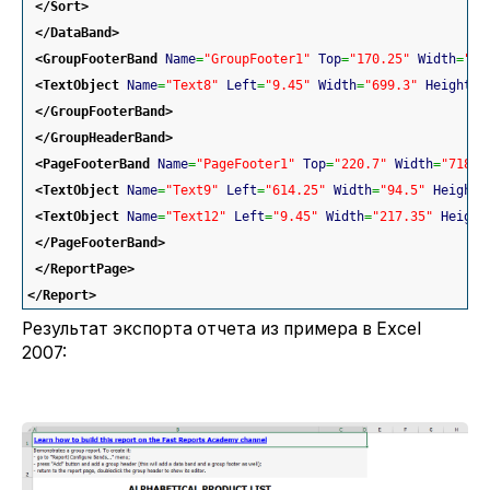
</Sort
>
</DataBand
>
<GroupFooterBand
Name
=
"GroupFooter1"
Top
=
"170.25"
Width
=
"71
<TextObject
Name
=
"Text8"
Left
=
"9.45"
Width
=
"699.3"
Height
=
"
</GroupFooterBand
>
</GroupHeaderBand
>
<PageFooterBand
Name
=
"PageFooter1"
Top
=
"220.7"
Width
=
"718.2
<TextObject
Name
=
"Text9"
Left
=
"614.25"
Width
=
"94.5"
Height
=
<TextObject
Name
=
"Text12"
Left
=
"9.45"
Width
=
"217.35"
Height
</PageFooterBand
>
</ReportPage
>
</Report
>
Результат экспорта отчета из примера в Excel
2007: