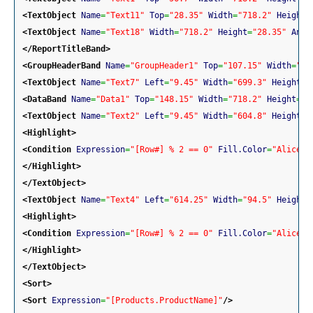
<TextObject
Name
=
"Text11"
Top
=
"28.35"
Width
=
"718.2"
Height
=
<TextObject
Name
=
"Text18"
Width
=
"718.2"
Height
=
"28.35"
Anch
</ReportTitleBand
>
<GroupHeaderBand
Name
=
"GroupHeader1"
Top
=
"107.15"
Width
=
"71
<TextObject
Name
=
"Text7"
Left
=
"9.45"
Width
=
"699.3"
Height
=
"
<DataBand
Name
=
"Data1"
Top
=
"148.15"
Width
=
"718.2"
Height
=
"1
<TextObject
Name
=
"Text2"
Left
=
"9.45"
Width
=
"604.8"
Height
=
"
<Highlight
>
<Condition
Expression
=
"[Row#] % 2 == 0"
Fill.Color
=
"AliceBl
</Highlight
>
</TextObject
>
<TextObject
Name
=
"Text4"
Left
=
"614.25"
Width
=
"94.5"
Height
=
<Highlight
>
<Condition
Expression
=
"[Row#] % 2 == 0"
Fill.Color
=
"AliceBl
</Highlight
>
</TextObject
>
<Sort
>
<Sort
Expression
=
"[Products.ProductName]"
/>