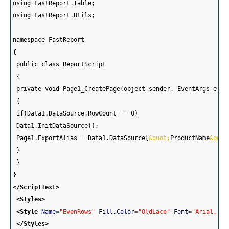
using FastReport.Table;
using FastReport.Utils;
namespace FastReport
{
 public class ReportScript
 {
 private void Page1_CreatePage(object sender, EventArgs e)
 {
 if(Data1.DataSource.RowCount == 0)
 Data1.InitDataSource();
 Page1.ExportAlias = Data1.DataSource[
&quot;
ProductName
&quot
 }
 }
}
</ScriptText
>
<Styles
>
<Style
Name
=
"EvenRows"
Fill.Color
=
"OldLace"
Font
=
"Arial, 10
</Styles
>