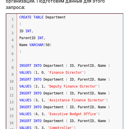
организации. Подготовим данные для этого
запроса:
CREATE
TABLE
 Department
1

(
2

ID 
INT
,
3

ParentID 
INT
,
4

Name 
VARCHAR
(
50
)
5

)
6

7

INSERT
INTO
 Department 
(
 ID, ParentID, Name 
)
8

VALUES
(
1
, 
0
, 
'Finance Director'
)
9

INSERT
INTO
 Department 
(
 ID, ParentID, Name 
)
10

VALUES
(
2
, 
1
, 
'Deputy Finance Director'
)
11

INSERT
INTO
 Department 
(
 ID, ParentID, Name 
)
12

VALUES
(
3
, 
1
, 
'Assistance Finance Director'
)
13

INSERT
INTO
 Department 
(
 ID, ParentID, Name 
)
14

VALUES
(
4
, 
3
, 
'Executive Bodget Office'
)
15

INSERT
INTO
 Department 
(
 ID, ParentID, Name 
)
16

VALUES
(
5
, 
3
, 
'Comptroller'
)