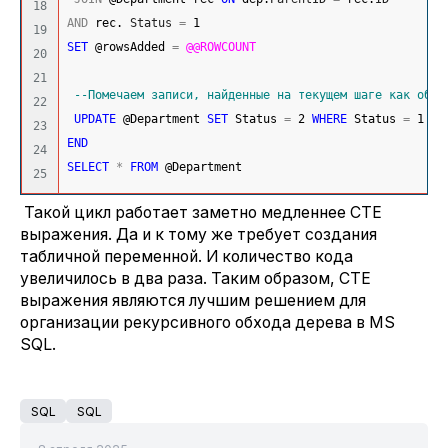
18

AND
 rec. 
Status
=
1
19

SET
 @rowsAdded 
=
@@ROWCOUNT
20

21

--Помечаем записи, найденные на текущем шаге как обра
22

UPDATE
 @Department 
SET
 Status 
=
2
WHERE
 Status 
=
1
23

END
24

SELECT
*
FROM
 @Department
Такой цикл работает заметно медленнее CTE
выражения. Да и к тому же требует создания
табличной переменной. И количество кода
увеличилось в два раза. Таким образом, CTE
выражения являются лучшим решением для
организации рекурсивного обхода дерева в MS
SQL.
SQL
SQL