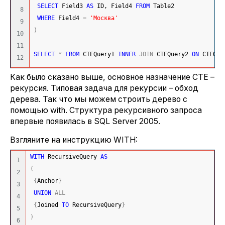
SELECT
 Field3 
AS
 ID, Field4 
FROM
 Table2
8

WHERE
 Field4 
=
'Москва'
9

)
10

11

SELECT
*
FROM
 CTEQuery1 
INNER
JOIN
 CTEQuery2 
ON
 CTEQue
Как было сказано выше, основное назначение CTE –
рекурсия. Типовая задача для рекурсии – обход
дерева. Так что мы можем строить дерево с
помощью with. Структура рекурсивного запроса
впервые появилась в SQL Server 2005.
Взгляните на инструкцию WITH:
WITH
 RecursiveQuery 
AS
1

(
2

{
Anchor
}
3

UNION
ALL
4

{
Joined 
TO
 RecursiveQuery
}
5

)
6
