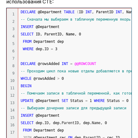
использования CTE:
DECLARE
 @Department 
TABLE
(
ID 
INT
, ParentID 
INT
, Name 
1

-- Сначала мы выбираем в табличную переменную якорь – 
2

INSERT
 @Department
3

SELECT
 ID, ParentID, Name, 
0
4

FROM
 Department dep
5

WHERE
 dep.
ID
=
3
6

7

DECLARE
 @rowsAdded 
INT
=
@@ROWCOUNT
8

-- Проходим цикл пока новые отделы добавляются в преды
9

WHILE
 @rowsAdded 
>
0
10

BEGIN
11

-- Помечаем записи в табличной переменной, как готовые
12

UPDATE
 @Department 
SET
 Status 
=
1
WHERE
 Status 
=
0
13

-- Выбираем дочерние записи для предыдущей записи
14

INSERT
 @Department 
15

SELECT
 dep.
ID
, dep.
ParentID
, dep.
Name
, 
0
16

FROM
 Department dep
17

JOIN
 @Department rec 
ON
 dep.
ParentID
=
 rec.
ID