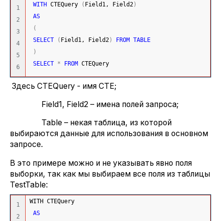
WITH
 CTEQuery 
(
Field1, Field2
)
1

AS
2

(
3

SELECT
(
Field1, Field2
)
FROM
TABLE
4

)
5

SELECT
*
FROM
 CTEQuery
Здесь CTEQuery - имя CTE;
Field1, Field2 – имена полей запроса;
Table – некая таблица, из которой
выбираются данные для использования в основном
запросе.
В это примере можно и не указывать явно поля
выборки, так как мы выбираем все поля из таблицы
TestTable:
WITH CTEQuery
1

AS
2
