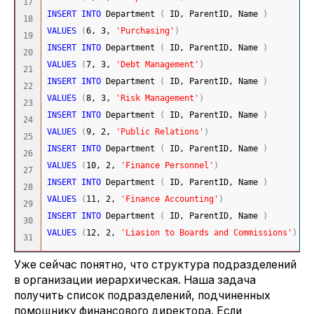
17

INSERT
INTO
 Department 
(
 ID, ParentID, Name 
)
18

VALUES
(
6
, 
3
, 
'Purchasing'
)
19

INSERT
INTO
 Department 
(
 ID, ParentID, Name 
)
20

VALUES
(
7
, 
3
, 
'Debt Management'
)
21

INSERT
INTO
 Department 
(
 ID, ParentID, Name 
)
22

VALUES
(
8
, 
3
, 
'Risk Management'
)
23

INSERT
INTO
 Department 
(
 ID, ParentID, Name 
)
24

VALUES
(
9
, 
2
, 
'Public Relations'
)
25

INSERT
INTO
 Department 
(
 ID, ParentID, Name 
)
26

VALUES
(
10
, 
2
, 
'Finance Personnel'
)
27

INSERT
INTO
 Department 
(
 ID, ParentID, Name 
)
28

VALUES
(
11
, 
2
, 
'Finance Accounting'
)
29

INSERT
INTO
 Department 
(
 ID, ParentID, Name 
)
30

VALUES
(
12
, 
2
, 
'Liasion to Boards and Commissions'
)
Уже сейчас понятно, что структура подразделений
в организации иерархическая. Наша задача
получить список подразделений, подчиненных
помощнику финансового директора. Если