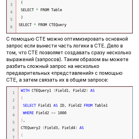
(
3

 SELECT 
*
 FROM Table
4

)
5

SELECT 
*
 FROM CTEQuery
С помощью CTE можно оптимизировать основной
запрос если вынести часть логики в CTE. Дело в
том, что CTE позволяет создавать сразу несколько
выражений (запросов). Таким образом вы можете
разбить сложный запрос на несколько
предварительных «представлений» с помощью
CTE, а затем связать их в общем запросе:
WITH
 CTEQuery1 
(
Field1, Field2
)
AS
1

(
2

SELECT
 Field1 
AS
 ID, Field2 
FROM
 Table1
3

WHERE
 Field2 
>=
1000
4

)
,
5

CTEQuery2 
(
Field3, Field4
)
AS
6

(
7
