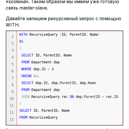
«хозяина». Таким образом мы имеем уже готовую
связь master-slave.
Давайте напишем рекурсивный запрос с помощью
WITH.
WITH
 RecursiveQuery 
(
ID, ParentID, Name
)
1

AS
2

(
3

SELECT
 ID, ParentID, Name
4

FROM
 Department dep
5

WHERE
 dep.
ID
=
3
6

UNION
ALL
7

SELECT
 dep.
ID
, dep.
ParentID
, dep.
Name
8

FROM
 Department dep
9

JOIN
 RecursiveQuery rec 
ON
 dep.
ParentID
=
 rec.
ID
10

)
11

SELECT
 ID, ParentID, Name
12

FROM
 RecursiveQuery