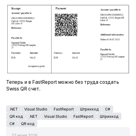
Теперь и в FastReport можно без труда создать
Swiss QR счет.
.NET
Visual Studio
FastReport
Штрихкод
C#
QR код
.NET
Visual Studio
FastReport
Штрихкод
C#
QR код
22 июня 2026