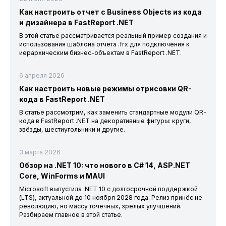
Как настроить отчет с Business Objects из кода
и дизайнера в FastReport .NET
В этой статье рассматривается реальный пример создания и
использования шаблона отчета .frx для подключения к
иерархическим бизнес-объектам в FastReport .NET.
6 апреля 2026
Как настроить новые режимы отрисовки QR-
кода в FastReport .NET
В статье рассмотрим, как заменить стандартные модули QR-
кода в FastReport .NET на декоративные фигуры: круги,
звёзды, шестиугольники и другие.
3 марта 2026
Обзор на .NET 10: что нового в C# 14, ASP.NET
Core, WinForms и MAUI
Microsoft выпустила .NET 10 с долгосрочной поддержкой
(LTS), актуальной до 10 ноября 2028 года. Релиз принёс не
революцию, но массу точечных, зрелых улучшений.
Разбираем главное в этой статье.